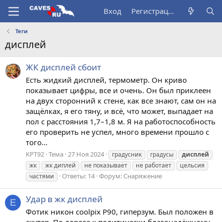
Вход
Регистрация
Теги
дисплей
ЖК дисплей сбоит
Есть жидкий дисплей, термометр. Он криво
показывает цифры, все и очень. Он был приклеен
на двух сторонний к стене, как все знают, сам он на
защёлках, я его тяну, и всё, что может, выпадает на
пол с расстояния 1,7–1,8 м. Я на работоспособность
его проверить не успел, много времени прошло с
того...
KPT92
Тема
27 Ноя 2024
градусник
градусы
дисплей
жк
жк диплей
не показывает
не работает
цельсия
Ответы: 14
Форум:
Снаряжение
частями
Удар в жк дисплей
E
Фотик никон coolpix Р90, гиперзум. Был положен в
скутер. По дороге к политически благонадёжному