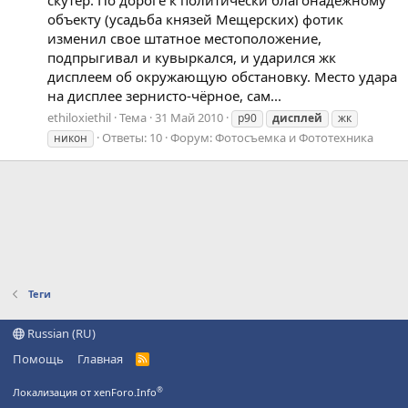
объекту (усадьба князей Мещерских) фотик
изменил свое штатное местоположение,
подпрыгивал и кувыркался, и ударился жк
дисплеем об окружающую обстановку. Место удара
на дисплее зернисто-чёрное, сам...
ethiloxiethil
Тема
31 Май 2010
p90
дисплей
жк
Ответы: 10
Форум:
Фотосъемка и Фототехника
никон
Теги
Russian (RU)
Помощь
Главная
R
S
S
®
Локализация от xenForo.Info