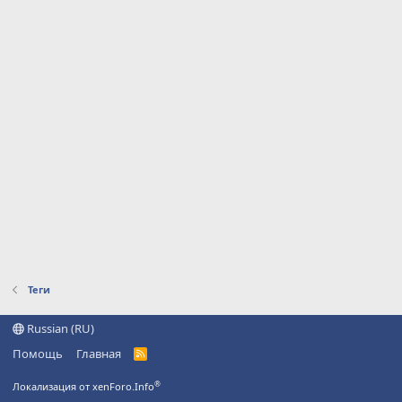
Теги
Russian (RU)
Помощь
Главная
R
S
S
®
Локализация от xenForo.Info