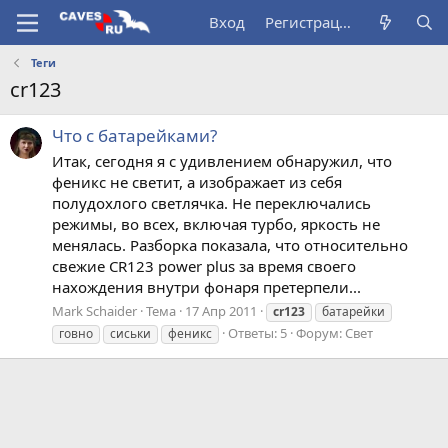
Вход
Регистрация
Теги
cr123
Что с батарейками?
Итак, сегодня я с удивлением обнаружил, что
феникс не светит, а изображает из себя
полудохлого светлячка. Не переключались
режимы, во всех, включая турбо, яркость не
менялась. Разборка показала, что относительно
свежие CR123 power plus за время своего
нахождения внутри фонаря претерпели...
Mark Schaider
Тема
17 Апр 2011
cr123
батарейки
Ответы: 5
Форум:
Свет
говно
сиськи
феникс