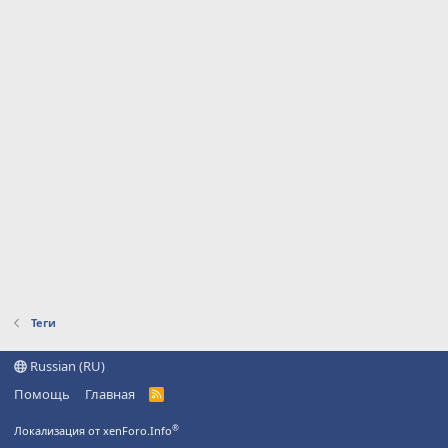
Теги
Russian (RU)
Помощь
Главная
R
S
S
®
Локализация от xenForo.Info