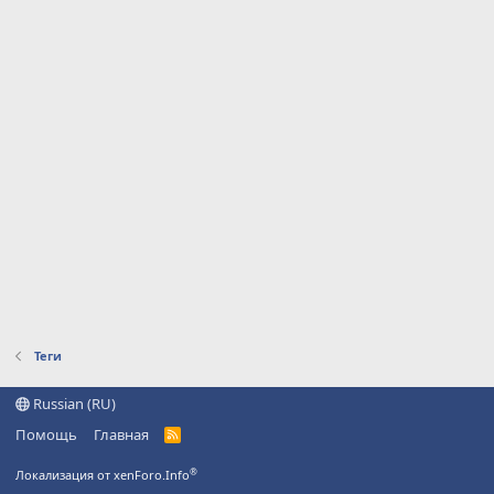
Теги
Russian (RU)
Помощь
Главная
R
S
S
®
Локализация от xenForo.Info