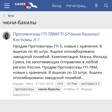
Вход
Регистрация
Теги
чюни-бахилы
Противогазы ГП-7ВМ/ГП-5/Чюни-бахилы/
Костюмы Л-1
Продам Противогазы ГП-5, новые с хранения. В
ящиках по 40 штук. Ящики опломбированы
заводской пломбой. Комплектация: Маска, Фильтр,
Сумка. Не запотевающие Отправляю в любой
регион России. Продам Противогазы ГП-7ВМ,
новые с хранения. В ящиках по 20 штук. Ящики
опломбированы заводской пломбой...
biggan
Тема
27 Окт 2016
гп-5
гп-7вм
костюмы л-1
Ответы: 9
Форум:
противогазы
чюни-бахилы
Барахолка