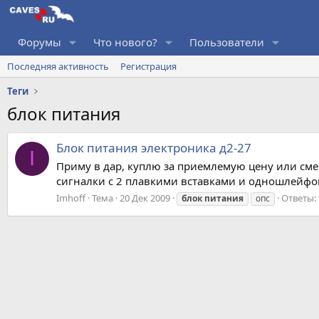
Форумы
Что нового?
Пользователи
Последняя активность
Регистрация
Теги
блок питания
Блок питания электроника д2-27
I
Приму в дар, куплю за приемлемую цену или сме
сигналки с 2 плавкими вставками и одношлейфов
Imhoff
Тема
20 Дек 2009
Ответы: 
блок
питания
опс