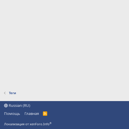
Теги
Russian (RU)
Помощь
Главная
R
S
S
®
Локализация от xenForo.Info