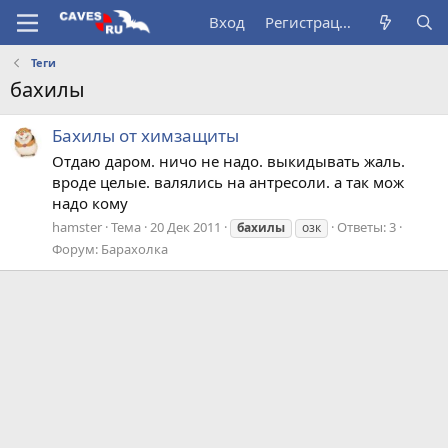
Вход
Регистрация
Теги
бахилы
Бахилы от химзащиты
Отдаю даром. ничо не надо. выкидывать жаль.
вроде целые. валялись на антресоли. а так мож
надо кому
hamster
Тема
20 Дек 2011
Ответы: 3
бахилы
озк
Форум:
Барахолка