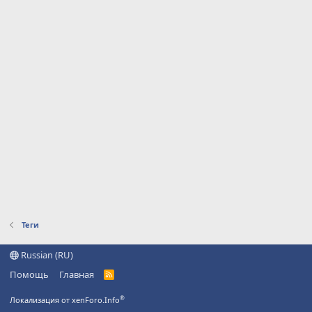
Теги
Russian (RU)
Помощь
Главная
R
S
S
®
Локализация от xenForo.Info