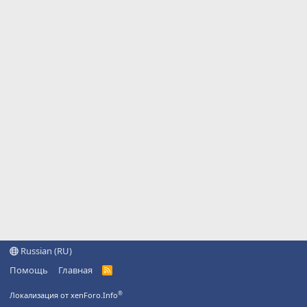
Russian (RU)
Помощь
Главная
R
S
S
®
Локализация от xenForo.Info