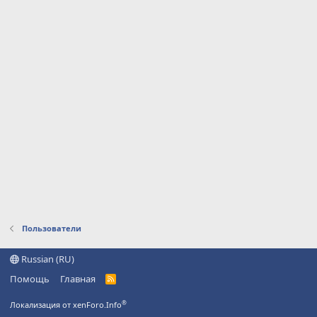
Пользователи
Russian (RU)
Помощь
Главная
R
S
S
®
Локализация от xenForo.Info