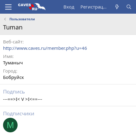
Вход
Регистрация
Пользователи
Tuman
Веб-сайт
http://www.caves.ru/member.php?u=46
Имя
Туманыч
Город
Бобруйск
Подпись
---==>I< V >I<==---
Подписчики
M