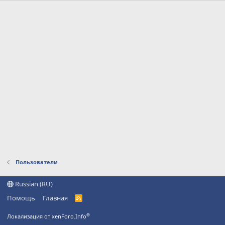
Пользователи
Russian (RU)
Помощь
Главная
R
S
S
®
Локализация от xenForo.Info