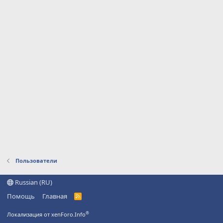
Пользователи
Russian (RU)
Помощь
Главная
R
S
S
®
Локализация от xenForo.Info