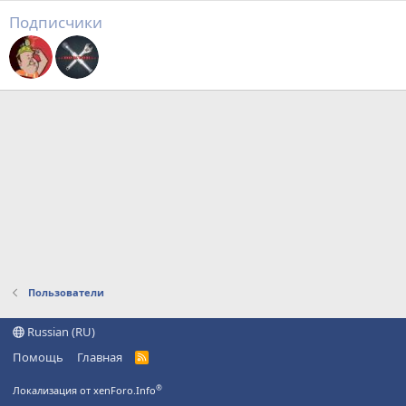
Подписчики
Пользователи
Russian (RU)
Помощь
Главная
R
S
S
®
Локализация от xenForo.Info