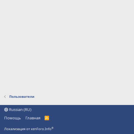
Пользователи
Russian (RU)
Помощь
Главная
R
S
S
®
Локализация от xenForo.Info