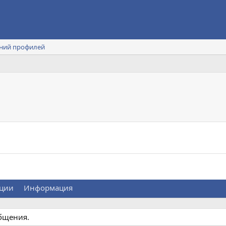
ний профилей
ции
Информация
общения.