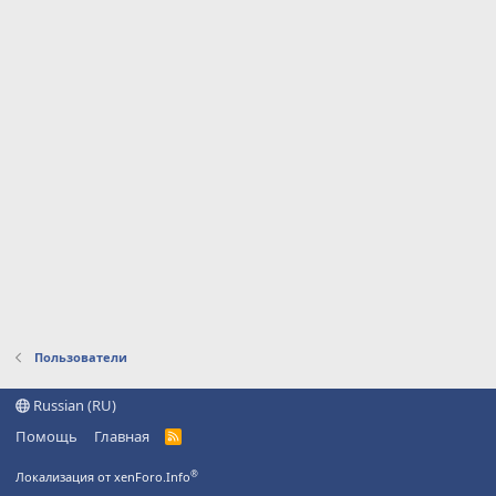
Пользователи
Russian (RU)
Помощь
Главная
R
S
S
®
Локализация от xenForo.Info