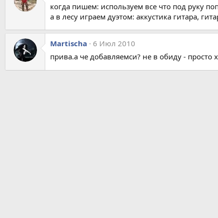
когда пишем: используем все что под руку поп
а в лесу играем дуэтом: аккустика гитара, ги
Martischa
6 Июл 2010
прива.а че добавляемси? не в обиду - просто хо