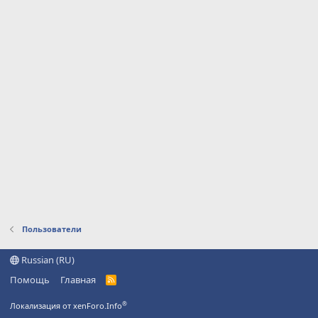
Пользователи
Russian (RU)
Помощь
Главная
R
S
S
®
Локализация от xenForo.Info