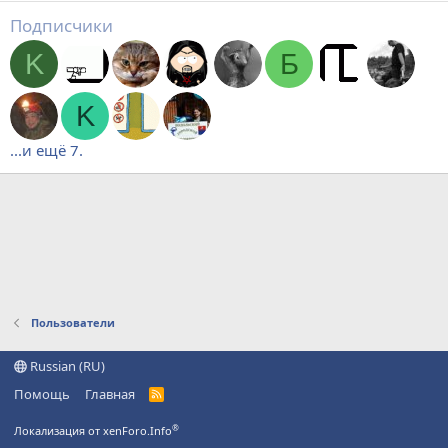
Подписчики
K
Б
K
...и ещё 7.
Пользователи
Russian (RU)
Помощь
Главная
R
S
S
®
Локализация от xenForo.Info