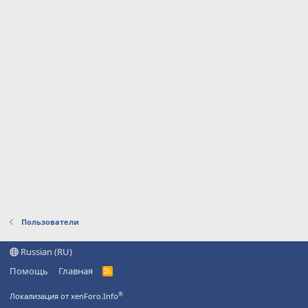
Пользователи
Russian (RU)
Помощь
Главная
R
S
S
®
Локализация от xenForo.Info