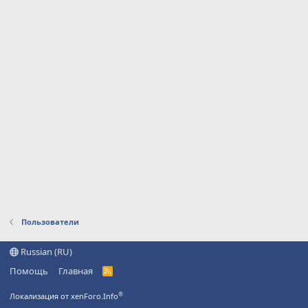
Пользователи
Russian (RU)
Помощь
Главная
R
S
S
®
Локализация от xenForo.Info