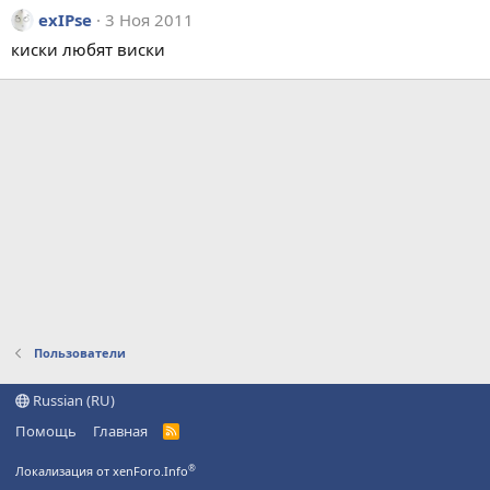
exIPse
3 Ноя 2011
киски любят виски
Пользователи
Russian (RU)
Помощь
Главная
R
S
S
®
Локализация от xenForo.Info