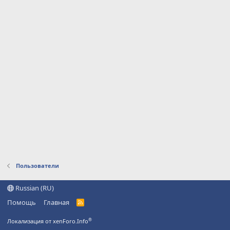
Пользователи
Russian (RU)
Помощь
Главная
R
S
S
®
Локализация от xenForo.Info