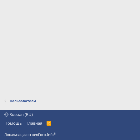
Пользователи
Russian (RU)
Помощь
Главная
R
S
S
®
Локализация от xenForo.Info