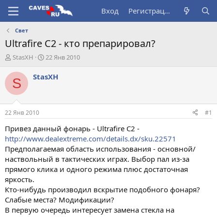
Вход
Регистрация
Свет
Ultrafire C2 - кто препарировал?
А
Д
StasXH
22 Янв 2010
в
а
т
т
StasXH
S
о
а
р
н
т
а
е
ч
22 Янв 2010
#1
м
а
ы
л
Привез данный фонарь - Ultrafire C2 -
а
http://www.dealextreme.com/details.dx/sku.22571
Предполагаемая область использования - основной/
наствольный в тактических играх. Выбор пал из-за
прямого клика и одного режима плюс достаточная
яркость.
Кто-нибудь производил вскрытие подобного фонаря?
Слабые места? Модификации?
В первую очередь интересует замена стекла на