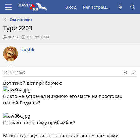
Вход
Регистрация
Снаряжение
Type 2203
А
Д
suslik
19 Ноя 2009
в
а
т
т
suslik
о
а
р
н
т
а
е
ч
19 Ноя 2009
#1
м
а
ы
л
Вот такой вот приборчек:
а
Никто не встречал нижнюю его часть на просторах
нашей Родины?
И такой вот к нему прибамбас?
Может где случайно на полазках встречался кому.