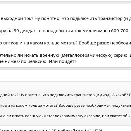
выходной ток? Ну понятно, что подключить транзистор (и
фару на 30 диодах то понадобиться ток миллиампер 600-700..
ко витков и на каком кольце мотать? Вообще разве необходи
ательно ли искать военную (металлокерамическую) серию, 
е ниже 0 по цельсию. Или пойдет?
дной ток? Ну понятно, что подключить транзистор (и диод). А какой
тков и на каком кольце мотать? Вообще разве необходимая индуктивно
ьно ли искать военную (металлокерамическую) серию, или хватит об
В; при использовании 12В работайте с 1114ЕУ4.