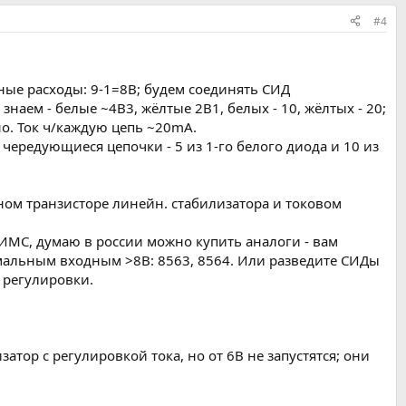
#4
нные расходы: 9-1=8В; будем соединять СИД
аем - белые ~4В3, жёлтые 2В1, белых - 10, жёлтых - 20;
о. Ток ч/каждую цепь ~20mA.
ередующиеся цепочки - 5 из 1-го белого диода и 10 из
ном транзисторе линейн. стабилизатора и токовом
ИМС, думаю в россии можно купить аналоги - вам
альным входным >8В: 8563, 8564. Или разведите СИДы
 регулировки.
ор с регулировкой тока, но от 6В не запустятся; они