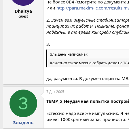
не более 0В4 (смотрите по документа
Или
http://para.maxim-ic.com/results.m
Dhaitya
Guest
2.
Зачем вам имульсные стабилизаторы?
принципах их работы. Помните, фонар
надёжны, в то время как среди опубли
3.
Злыдень написал(а):
Кажеться такое можно собрать даже на ТЛ4
да, разумеется. В документации на MB
7 Дек 2005
З
TEMP_5_Неудачная попытка постро
Естессно надо все же импульсник. Я н
имеет 1000кратный запас прочности. 
Злыдень