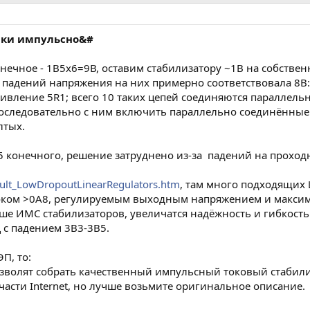
йки импульсно&#
онечное - 1В5х6=9В, оставим стабилизатору ~1В на собстве
падений напряжения на них примерно соответствовала 8В: зн
ивление 5R1; всего 10 таких цепей соединяются параллельн
последовательно с ним включить параллельно соединённые ч
лтых.
 конечного, решение затруднено из-за падений на проход
ault_LowDropoutLinearRegulators.htm
, там много подходящих 
оком >0A8, регулируемым выходным напряжением и максим
льше ИМС стабилизаторов, увеличатся надёжность и гибкость
 с падением 3В3-3В5.
П, то:
олят собрать качественный импульсный токовый стабилизат
части Internet, но лучше возьмите оригинальное описание.