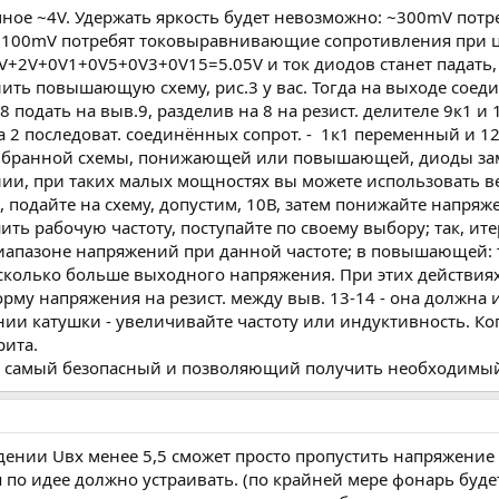
ное ~4V. Удержать яркость будет невозможно: ~300mV потре
 100mV потребят токовыравнивающие сопротивления при це
V+2V+0V1+0V5+0V3+0V15=5.05V и ток диодов станет падать,
ть повышающую схему, рис.3 у вас. Тогда на выходе соеди
8 подать на выв.9, разделив на 8 на резист. делителе 9к1 и 
а 2 последоват. соединённых сопрот. - 1к1 переменный и 12
 выбранной схемы, понижающей или повышающей, диоды за
и, при таких малых мощностях вы можете использовать в
подайте на схему, допустим, 10В, затем понижайте напряжен
ть рабочую частоту, поступайте по своему выбору; так, ит
иапазоне напряжений при данной частоте; в повышающей: т
сколько больше выходного напряжения. При этих действия
рму напряжения на резист. между выв. 13-14 - она должна 
ии катушки - увеличивайте частоту или индуктивность. Ко
рита.
о самый безопасный и позволяющий получить необходимый
падении Uвх менее 5,5 сможет просто пропустить напряжени
по идее должно устраивать. (по крайней мере фонарь будет