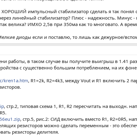
х. ХОРОШИЙ импульсный стабилизатор сделать я так понял 
через линейный стабилизатор? Плюс - надежность. Минус - 
 так велика? ИМХО 2,5в при 350ма как то многовато. А вре
Мелкие диоды если и поставлю, то лишь как дежурное/вспо
ни работы, в таком случае вы получите выигрыш в 1.41 раза
тройства с существенно большим потреблением, на их фоне
oc/kren1a.htm
, R1=2k, R2=4k3, между Vout и R1 включить 2 
зисторов.
ip
, стр.2, типовая схема 1, R1, R2 пересчитать на выходн. н
R5.
156eu1.zip
, стр.5, рис.2: СИД включить вместо R1, R2=0R5, на
 делящих резисторов можно сделать переменным - это обеспе
вать резисторы делителя.