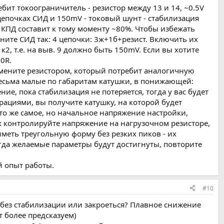
бит токоограничитель - резистор между 13 и 14, ~0.5V
почках СИД и 150mV - токовый шунт - стабилизация
 КПД составит к тому моменту ~80%. Чтобы избежать
ните СИД так: 4 цепочки: 3ж+1б+резист. Включить их
1к2, т.е. на выв. 9 должно быть 150mV. Если вы хотите
0R.
мените резистором, который потребит аналогичную
есьма малые по габаритам катушки, в понижающей:
ие, пока стабилизация не потеряется, тогда у вас будет
ерациями, вы получите катушку, на которой будет
о же самое, но начальное напряжение настройки,
х контролируйте напряжение на нагрузочном резисторе,
иметь треугольную форму без резких пиков - их
гда желаемые параметры будут достигнуты, повторите
 опыт работы.
#10
е без стабилизации или закроеться? Плавное снижение
 более предсказуем)