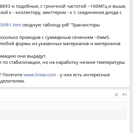
2SB893 и подобные, с грничной частотой ~100МГц и выше,
ой к - коллектору, эмиттером - к т. соединения диода с
00f81.htm
сводную таблицу-pdf "Транзисторы
есколько проводов с суммарным сечением ~0мм5.
 любой формы из указанных материалов и материалов
рмацию они выдадут.
 по стабилизации, но на наработку низкие температуры
m? Посетите
www.linear.com
- у них есть интересные
 делителем.
#9