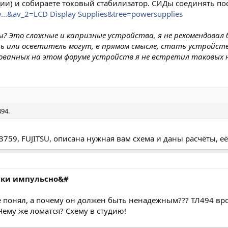
ции) и собираете токовый стабилизатор. СИДы соединять по
v...&av_2=LCD Display Supplies&tree=powersupplies
 Это сложные и капризные устройства, я не рекомендовал б
ь или осветитель могут, в прямом смысле, стать устройств
кованных на этом форуме устройств я не встретил таковых ни
94.
3759, FUJITSU, описана нужная вам схема и даны расчёты, е
йки импульсно&#
е понял, а почему он должен быть ненадежным??? ТЛ494 врод
Чему же ломатся? Схему в студию!