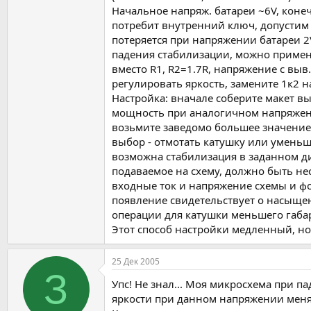
Начальное напряж. батареи ~6V, конеч
потребит внутренний ключ, допустим
потеряется при напряжении батареи 2
падения стабилизации, можно примени
вместо R1, R2=1.7R, напряжение с выв.
регулировать яркость, замените 1к2 н
Настройка: вначале соберите макет
мощность при аналогичном напряжени
возьмите заведомо большее значение, 
выбор - отмотать катушку или уменьши
возможна стабилизация в заданном д
подаваемое на схему, должно быть не
входные ток и напряжение схемы и фо
появление свидетельствует о насыщен
операции для катушки меньшего габа
Этот способ настройки медленный, н
25 Дек 2005
З
Упс! Не знал... Моя микросхема при 
яркости при данном напряжении меня 