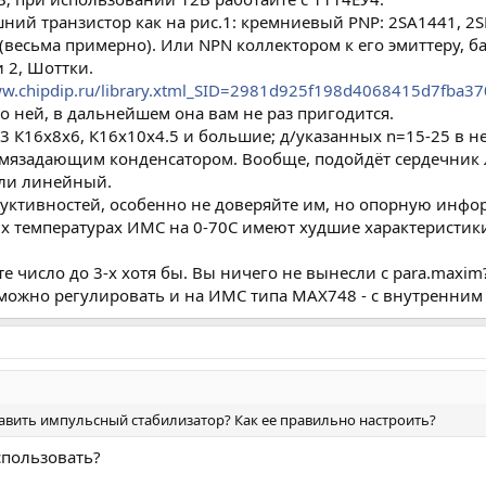
нешний транзистор как на рис.1: кремниевый PNP: 2SA1441, 
 (весьма примерно). Или NPN коллектором к его эмиттеру, баз
и 2, Шоттки.
w.chipdip.ru/library.xtml_SID=2981d925f198d4068415d7fba37
 ней, в дальнейшем она вам не раз пригодится.
 К16х8х6, К16х10х4.5 и большие; д/указанных n=15-25 в н
ремязадающим конденсатором. Вообще, подойдёт сердечник
или линейный.
уктивностей, особенно не доверяйте им, но опорную инфо
х температурах ИМС на 0-70С имеют худшие характеристики
те число до 3-х хотя бы. Вы ничего не вынесли с para.maxi
ти, можно регулировать и на ИМС типа MAX748 - c внутренним
тавить импульсный стабилизатор? Как ее правильно настроить?
спользовать?