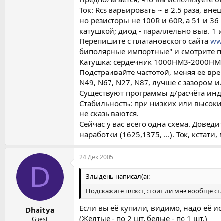
Ток: Rcs варьировать ~ в 2.5 раза, в
но резисторы не 100R и 60R, а 51 и 36
катушкой; диод - параллельно выв. 1 
Перепишите с платановского сайта
ww
биполярные импортные" и смотрите по
Катушка: сердечник 1000НМ3-2000НМ3
Подстраивайте частотой, меняя её в
N49, N67, N27, N87, лучше с зазором 
Существуют программы д/расчёта инд
Стабильность: при низких или высоки
не сказываются.
Сейчас у вас всего одна схема. Доведи
наработки (1625,1375, ...). Ток, кста
24 Дек 2005
D
Злыдень написал(а):
Подскажите плжст, стоит ли мне вообще с
Если вы её купили, видимо, надо её и
Dhaitya
(Жёлтые - по 2 шт, белые - по 1 шт.)
Guest