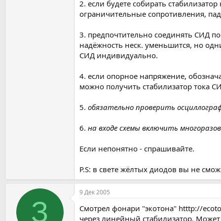
2. если будете собирать стабилизато
ограничительные сопротивления, пад
3. предпочтительно соединять СИД пос
надёжность неск. уменьшится, но од
СИД индивидуально.
4. если опорное напряжение, обознач
можно получить стабилизатор тока СИ
5.
обязательно проверить осциллогра
6.
на входе схемы включить многоразо
Если непонятно - спрашивайте.
P.S: в свете жёлтых диодов вы не смож
9 Дек 2005
З
Смотрел фонари "экотона" htttp://eco
через линейный стабилизатор. Может б