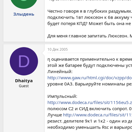
Честно говоря я в глубоких раздумья
Злыдень
подключить 1вт люксеон к 6в аккуму 
будет потеря КПД? Может быть она не
Для меня главное запитать Люксеон. 
10 Дек 2005
D
η оценивается применительно к време
этой же батарее будут подключены ус
Линейный:
http://www.gaw.ru/html.cgi/doc/vzpp/d
Dhaitya
уровне 0А3. Варьируйте номиналы ре
Guest
Импульсный:
http://www.dodeca.ru/files/sit/1156eu5.z
полюсом С2 и СИД включить сопрот. 0
Лучше
http://www.dodeca.ru/files/sit/1
резист. делителе 9к1 и 1к2 - один из
необходимо уменьшить Rsc и варьиро