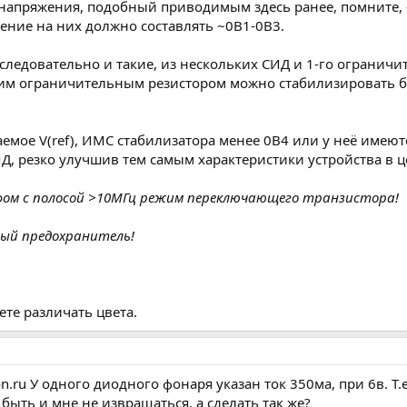
р напряжения, подобный приводимым здесь ранее, помните,
ение на них должно составлять ~0В1-0В3.
ледовательно и такие, из нескольких СИД и 1-го ограничит
ним ограничительным резистором можно стабилизировать б
аемое V(ref), ИМС стабилизатора менее 0В4 или у неё имею
Д, резко улучшив тем самым характеристики устройства в ц
фом с полосой >10МГц режим переключающего транзистора!
вый предохранитель!
ете различать цвета.
ton.ru У одного диодного фонаря указан ток 350ма, при 6в. 
ыть и мне не извращаться, а сделать так же?