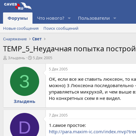
Форумы
Что нового?
Пользователи
Новые сообщения
Поиск сообщений
Снаряжение
Свет
TEMP_5_Неудачная попытка построй
А
Д
Злыдень
5 Дек 2005
в
а
т
т
5 Дек 2005
о
а
З
ОК, если все же ставить люксеон, то к
р
н
т
а
можно) 3 Люксеона последовательно -
е
ч
управляеться микрухой, и чем выше в
м
а
Но конкретных схем я не видел.
Злыдень
ы
л
а
7 Дек 2005
D
1.самое простое:
http://para.maxim-ic.com/index.mvp?tre