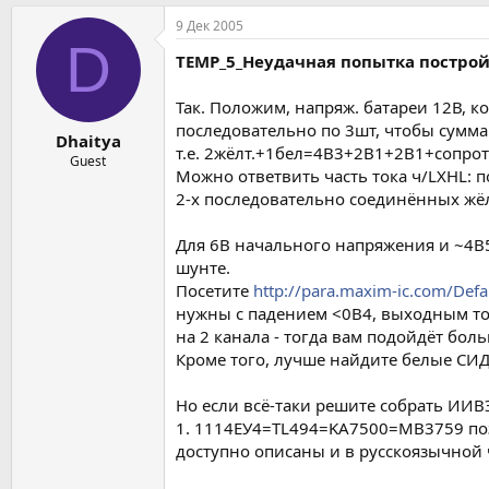
9 Дек 2005
D
TEMP_5_Неудачная попытка постро
Так. Положим, напряж. батареи 12В, к
последовательно по 3шт, чтобы сумма 
Dhaitya
т.е. 2жёлт.+1бел=4В3+2В1+2В1+сопрот
Guest
Можно ответвить часть тока ч/LXHL: 
2-х последовательно соединённых жё
Для 6В начального напряжения и ~4В5
шунте.
Посетите
http://para.maxim-ic.com/Def
нужны с падением <0В4, выходным т
на 2 канала - тогда вам подойдёт бо
Кроме того, лучше найдите белые СИД
Но если всё-таки решите собрать ИИВЭ
1. 1114ЕУ4=TL494=KA7500=MB3759 позв
доступно описаны и в русскоязычной 