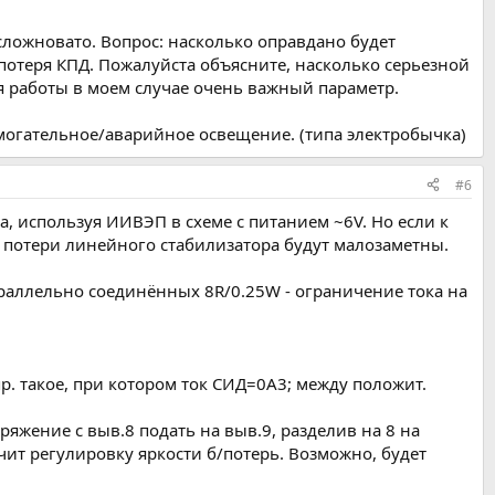
сложновато. Вопрос: насколько оправдано будет
потеря КПД. Пожалуйста объясните, насколько серьезной
мя работы в моем случае очень важный параметр.
могательное/аварийное освещение. (типа электробычка)
#6
, используя ИИВЭП в схеме с питанием ~6V. Но если к
 потери линейного стабилизатора будут малозаметны.
параллельно соединённых 8R/0.25W - ограничение тока на
апр. такое, при котором ток СИД=0А3; между положит.
пряжение с выв.8 подать на выв.9, разделив на 8 на
чит регулировку яркости б/потерь. Возможно, будет