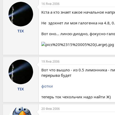
16 Янв 2006
Кста а кто знает какое начальное нап
Не здохнет ли моя галогенка на 4.8, 0
TIX
Вот оно... линзо-диодно, фокусно-гал
19 Янв 2006
Вот что вышло - из 0.5 лимонника - п
перерыва будет
фотки
TIX
теперь ток чехольчик надо найти Ж)
20 Фев 2006