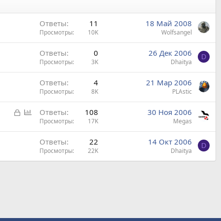
Ответы
11
18 Май 2008
Просмотры
10K
Wolfsangel
Ответы
0
26 Дек 2006
D
Просмотры
3K
Dhaitya
Ответы
4
21 Мар 2006
Просмотры
8K
PLAstic
З
О
Ответы
108
30 Ноя 2006
а
п
Просмотры
17K
Megas
к
р
Ответы
22
14 Окт 2006
р
о
D
Просмотры
22K
Dhaitya
ы
с
т
а