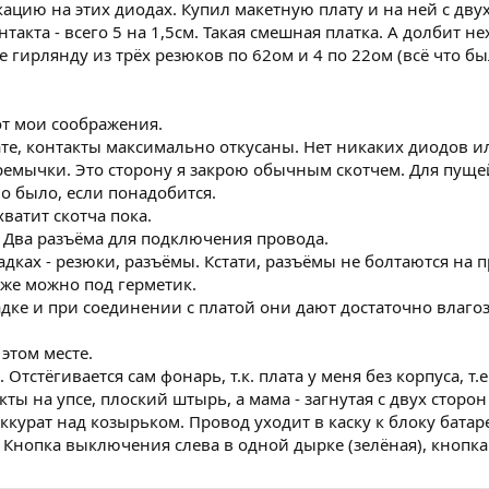
ацию на этих диодах. Купил макетную плату и на ней с двух
такта - всего 5 на 1,5см. Такая смешная платка. А долбит
гирлянду из трёх резюков по 62ом и 4 по 22ом (всё что бы
от мои соображения.
ате, контакты максимально откусаны. Нет никаких диодов и
еремычки. Это сторону я закрою обычным скотчем. Для пуще
но было, если понадобится.
ватит скотча пока.
. Два разъёма для подключения провода.
адках - резюки, разъёмы. Кстати, разъёмы не болтаются на пр
же можно под герметик.
садке и при соединении с платой они дают достаточно вла
этом месте.
Отстёгивается сам фонарь, т.к. плата у меня без корпуса, т.е
ты на упсе, плоский штырь, а мама - загнутая с двух сторон 
" аккурат над козырьком. Провод уходит в каску к блоку бат
Кнопка выключения слева в одной дырке (зелёная), кнопка 