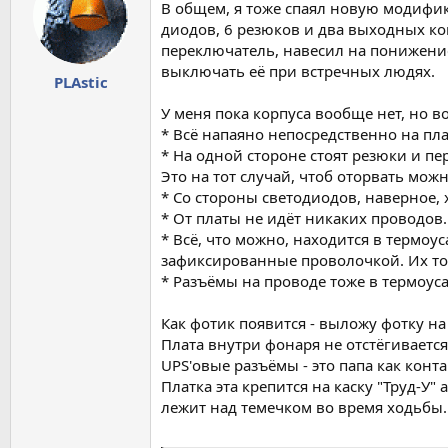
В общем, я тоже спаял новую модифик
диодов, 6 резюков и два выходных кон
переключатель, навесил на понижение 
выключать её при встречных людях.
PLAstic
У меня пока корпуса вообще нет, но в
* Всё напаяно непосредственно на пл
* На одной стороне стоят резюки и п
Это на тот случай, чтоб оторвать мож
* Со стороны светодиодов, наверное, х
* От платы не идёт никаких проводов
* Всё, что можно, находится в термоус
зафиксированные проволочкой. Их то
* Разъёмы на проводе тоже в термоу
Как фотик появится - выложу фотку на 
Плата внутри фонаря не отстёгивается. 
UPS'овые разъёмы - это папа как контак
Платка эта крепится на каску "Труд-У
лежит над темечком во время ходьбы. 