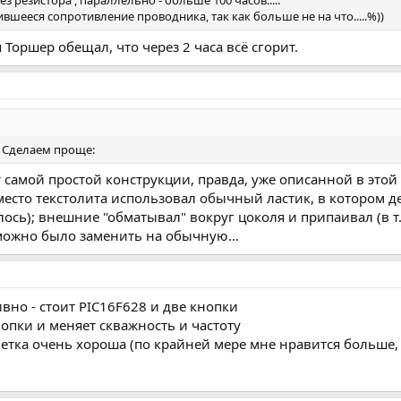
з резистора , параллельно - больше 100 часов.....
шееся сопротивление проводника, так как больше не на что.....%))
я Торшер обещал, что через 2 часа всё сгорит.
? Сделаем проще:
самой простой конструкции, правда, уже описанной в этой т
вместо текстолита использовал обычный ластик, в котором 
сь); внешние "обматывал" вокруг цоколя и припаивал (в т.ч
можно было заменить на обычную...
но - стоит PIC16F628 и две кнопки
пки и меняет скважность и частоту
етка очень хороша (по крайней мере мне нравится больше,