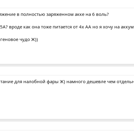
ряжение в полностью заряженном акке на 6 воль?
.5А? вроде как она тоже питается от 4х АА но я хочу на акку
огеновое чудо Ж))
итание для налобной фары Ж) намного дешевле чем отдельно