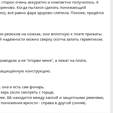
 сторон очень аккуратно и компактно получилось. 6
 нехреново. Когда пытался сделать понижающий
ло), всё равно фара здорово слепила. Похоже, придётся
ли резюков на ножках, они вплотную к плате прижаты.
й надёжности можно сверху скотча залить герметиком.
оводках а-ля "оторви меня", а лежат на плате,
гозащищённую конструкцию.
. она и есть сам фонарь.
херь (если смотреть с торца).
ареек. ББ находится между каской и защитными ремнями,
понижения яркости - справа в другой (синяя)