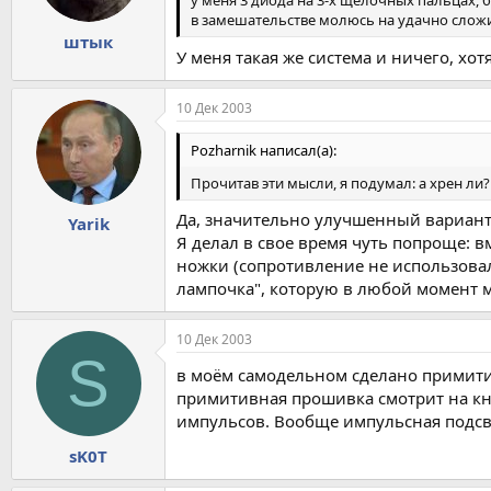
у меня 3 диода на 3-х щелочных пальцах, бе
в замешательстве молюсь на удачно сложив
штык
У меня такая же система и ничего, хот
10 Дек 2003
Pozharnik написал(а):
Прочитав эти мысли, я подумал: а хрен ли
Да, значительно улучшенный вариант 
Yarik
Я делал в свое время чуть попроще: 
ножки (сопротивление не использовало
лампочка", которую в любой момент 
10 Дек 2003
S
в моём самодельном сделано примитив
примитивная прошивка смотрит на кно
импульсов. Вообще импульсная подсв
sK0T