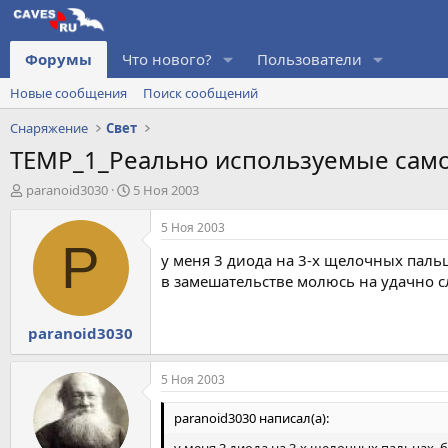
Форумы
Что нового?
Пользователи
Новые сообщения
Поиск сообщений
Снаряжение
Свет
TEMP_1_Реально используемые сам
А
Д
paranoid3030
5 Ноя 2003
в
а
т
т
5 Ноя 2003
о
а
P
у меня 3 диода на 3-х щелочных пальца
р
н
т
а
в замешательстве молюсь на удачно сл
е
ч
м
а
paranoid3030
ы
л
а
5 Ноя 2003
paranoid3030 написал(а):