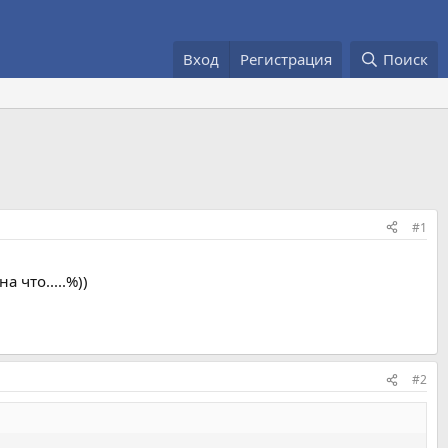
Вход
Регистрация
Поиск
#1
 что.....%))
#2