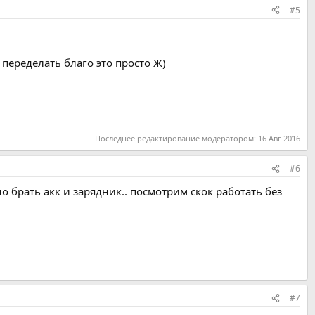
#5
м переделать благо это просто Ж)
Последнее редактирование модератором:
16 Авг 2016
#6
 брать акк и зарядник.. посмотрим скок работать без
#7