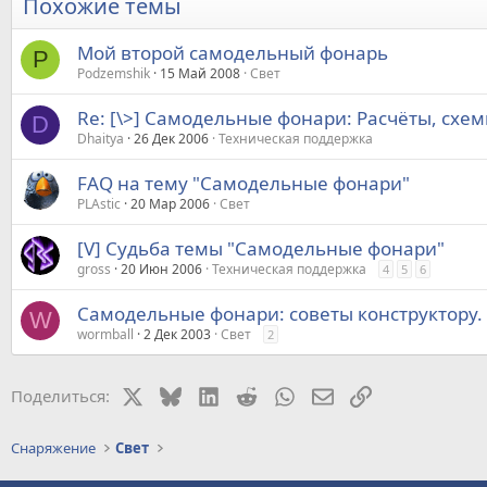
Похожие темы
Мой второй самодельный фонарь
P
Podzemshik
15 Май 2008
Свет
Re: [\>] Самодельные фонари: Расчёты, сх
D
Dhaitya
26 Дек 2006
Техническая поддержка
FAQ на тему "Самодельные фонари"
PLAstic
20 Мар 2006
Свет
[V] Судьба темы "Самодельные фонари"
gross
20 Июн 2006
Техническая поддержка
4
5
6
Самодельные фонари: советы конструктору.
W
wormball
2 Дек 2003
Свет
2
X
Bluesky
LinkedIn
Reddit
WhatsApp
Электронная почт
Ссылка
Поделиться:
Снаряжение
Свет