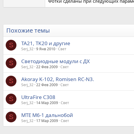
Фотки сделаны при следующих параметра
Похожие темы
TA21, TK20 и другие
S
Serj_32
9 Янв 2010
Свет
Светодиодные модули с ДХ
S
Serj_32
22 Фев 2009
Свет
Akoray K-102, Romisen RC-N3.
S
Serj_32
22 Фев 2009
Свет
UltraFire C308
S
Serj_32
14 Мар 2009
Свет
MTE M6-1 дальнобой
S
Serj_32
17 Мар 2009
Свет