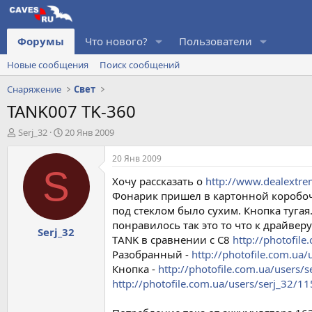
Форумы
Что нового?
Пользователи
Новые сообщения
Поиск сообщений
Снаряжение
Свет
TANK007 TK-360
А
Д
Serj_32
20 Янв 2009
в
а
т
т
20 Янв 2009
о
а
S
Хочу рассказать о
http://www.dealextre
р
н
т
а
Фонарик пришел в картонной коробочк
е
ч
под стеклом было сухим. Кнопка туга
м
а
понравилось так это то что к драйвер
Serj_32
ы
л
ТANK в сравнении с С8
http://photofi
а
Разобранный -
http://photofile.com.u
Кнопка -
http://photofile.com.ua/user
http://photofile.com.ua/users/serj_32