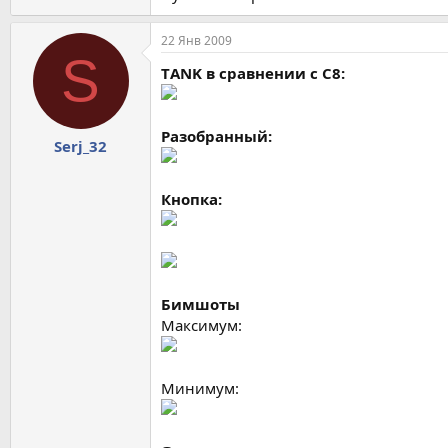
22 Янв 2009
S
ТANK в сравнении с С8:
Разобранный:
Serj_32
Кнопка:
Бимшоты
Максимум:
Минимум: