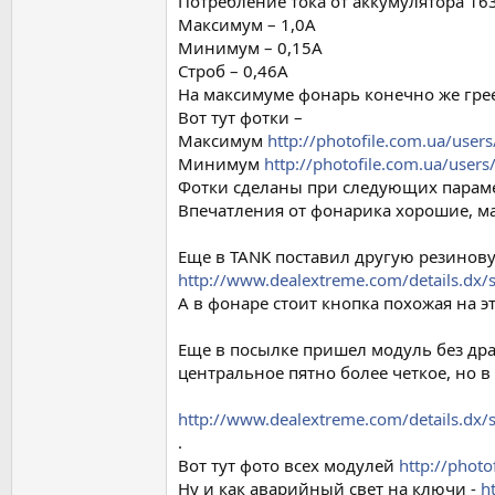
Потребление тока от аккумулятора 16
Максимум – 1,0А
Минимум – 0,15А
Строб – 0,46А
На максимуме фонарь конечно же греет
Вот тут фотки –
Максимум
http://photofile.com.ua/us
Минимум
http://photofile.com.ua/us
Фотки сделаны при следующих параметра
Впечатления от фонарика хорошие, ма
Еще в TANK поставил другую резиновую
http://www.dealextreme.com/details.dx/
А в фонаре стоит кнопка похожая на эт
Еще в посылке пришел модуль без др
центральное пятно более четкое, но в
http://www.dealextreme.com/details.dx/
.
Вот тут фото всех модулей
http://phot
Ну и как аварийный свет на ключи -
h