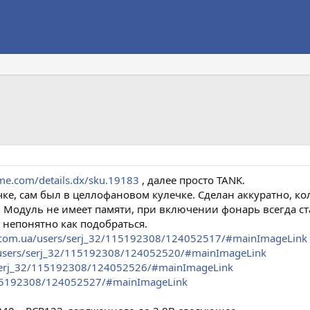
me.com/details.dx/sku.19183
, далее просто TANK.
е, сам был в целлофановом кулечке. Сделан аккуратно, ко
я. Модуль не имеет памяти, при включении фонарь всегда ст
у непонятно как подобраться.
le.com.ua/users/serj_32/115192308/124052517/#mainImageLink
a/users/serj_32/115192308/124052520/#mainImageLink
s/serj_32/115192308/124052526/#mainImageLink
/115192308/124052527/#mainImageLink