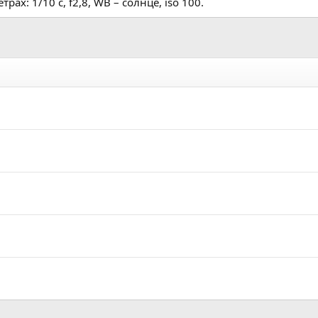
х: 1/10 с, f2,8, WB – солнце, iso 100.