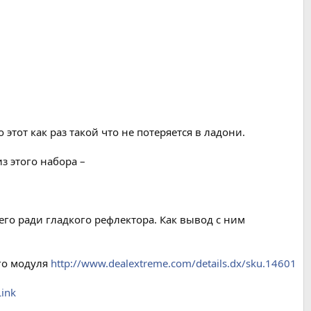
тот как раз такой что не потеряется в ладони.
з этого набора –
его ради гладкого рефлектора. Как вывод с ним
ого модуля
http://www.dealextreme.com/details.dx/sku.14601
ink