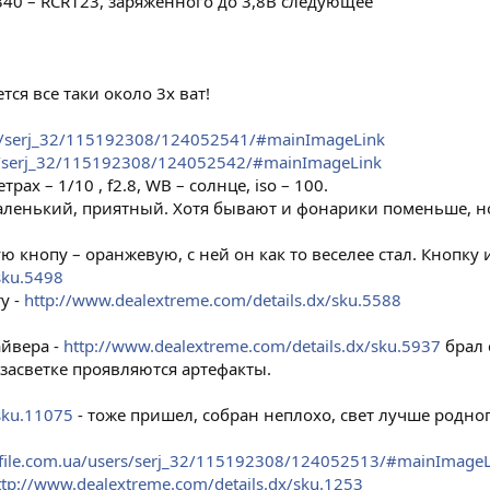
340 – RCR123, заряженного до 3,8В следующее
ся все таки около 3х ват!
ers/serj_32/115192308/124052541/#mainImageLink
ers/serj_32/115192308/124052542/#mainImageLink
х – 1/10 , f2.8, WB – солнце, iso – 100.
ленький, приятный. Хотя бывают и фонарики поменьше, но э
 кнопу – оранжевую, с ней он как то веселее стал. Кнопку и
sku.5498
у -
http://www.dealextreme.com/details.dx/sku.5588
айвера -
http://www.dealextreme.com/details.dx/sku.5937
брал 
 засветке проявляются артефакты.
sku.11075
- тоже пришел, собран неплохо, свет лучше родн
ofile.com.ua/users/serj_32/115192308/124052513/#mainImageL
ttp://www.dealextreme.com/details.dx/sku.1253