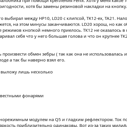
 налобника при помощи крепления Fenix. Хотя у меня какое 
ригодности, хотя бы замены резиновой накладки на кнопку.
го выбирал между HP10, LD20 с клипсой, TK12-ex, TA21. Нал
ажется, на этом минусы заканчиваются. LD20 хорош, но как
 режимов кнопкой немного приелось. ТК12 не оказалось в н
аривал себя что у него большая голова и что он крупнее ТК
произвести обмен зебры ( так как она не использовалась и
де а так бы наверно взял его.
 выложу лишь несколько
известными фонарями
однорежимным модулем на Q5 и гладким рефлектором. Ток по
 яркость приблизительно одинаковы. Вот из-за таких милиА