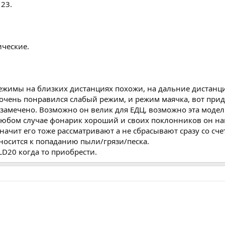
123.
ические.
ежимы на близких дистанциях похожи, на дальние дистанц
21 очень понравился слабый режим, и режим маячка, вот прид
замечено. Возможно он велик для ЕДЦ, возможно эта модел
любом случае фонарик хороший и своих поклонников он най
значит его тоже рассматривают а не сбрасывают сразу со сче
носится к попаданию пыли/грязи/песка.
LD20 когда то приобрести.