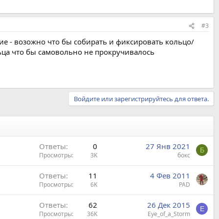
#3
ие - возожно что бы собирать и фиксировать кольцо/
ьца что бы самовольно не прокручивалось
Войдите или зарегистрируйтесь для ответа.
Ответы
0
27 Янв 2021
Б
Просмотры
3K
бокс
Ответы
11
4 Фев 2011
Просмотры
6K
PAD
Ответы
62
26 Дек 2015
E
Просмотры
36K
Eye_of_a_Storm