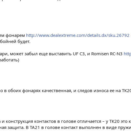
тим фонарем
http://www.dealextreme.com/details.dx/sku.26792
бойней будет.
ари, может забыл еще выставить UF C3, и Romisen RC-N3
htt
работать)
но в обоих фонарях качественная, и следов износа ее на ТК2
а и конструкция контактов в голове отличается – у ТК20 эт
ная защита. В ТА21 в голове контакт выполнен в виде пружи