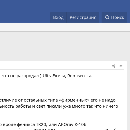
Вход
Регистрация
Поиск
#1
то не распродал ) UltraFire-ы, Romisen- ы.
В отличие от остальных типа «фирменных» его не надо
ьность работы и свет писали уже много так что ничего
 вроде феникса ТК20, или AKOray K-106.