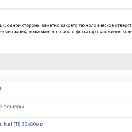
. С одной стороны заметно какоето технолоическое отверст
неный шарик, возможно это просто фоксатор положения кол
0
ие пещеры
 NaI (Tl) 30x80мм