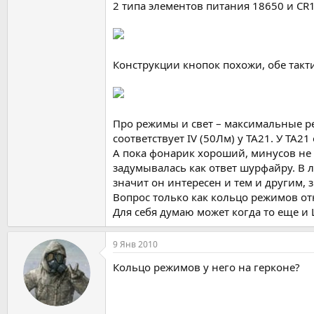
2 типа элементов питания 18650 и CR
Конструкции кнопок похожи, обе такт
Про режимы и свет – максимальные р
соответствует IV (50Лм) у ТА21. У ТА
А пока фонарик хороший, минусов не 
задумывалась как ответ шурфайру. В 
значит он интересен и тем и другим, 
Вопрос только как кольцо режимов от
Для себя думаю может когда то еще и 
9 Янв 2010
Кольцо режимов у него на герконе?