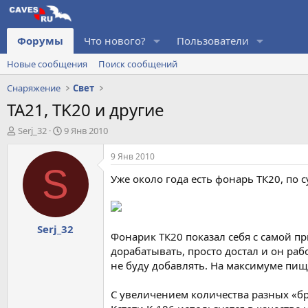
Форумы
Что нового?
Пользователи
Новые сообщения
Поиск сообщений
Снаряжение
Свет
TA21, TK20 и другие
А
Д
Serj_32
9 Янв 2010
в
а
т
т
9 Янв 2010
о
а
S
Уже около года есть фонарь ТК20, по с
р
н
т
а
е
ч
м
а
Serj_32
ы
л
Фонарик ТК20 показал себя с самой пр
а
дорабатывать, просто достал и он раб
не буду добавлять. На максимуме пищ
С увеличением количества разных «бр