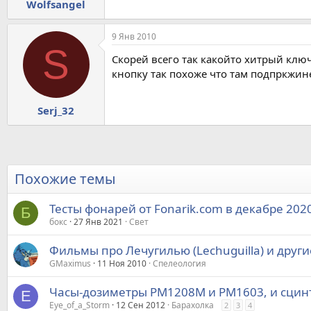
Wolfsangel
9 Янв 2010
S
Скорей всего так какойто хитрый ключ
кнопку так похоже что там подпркжи
Serj_32
Похожие темы
Тесты фонарей от Fonarik.com в декабре 202
Б
бокс
27 Янв 2021
Свет
Фильмы про Лечугилью (Lechuguilla) и друг
GMaximus
11 Ноя 2010
Спелеология
Часы-дозиметры PM1208M и PM1603, и сцинт.
E
Eye_of_a_Storm
12 Сен 2012
Барахолка
2
3
4