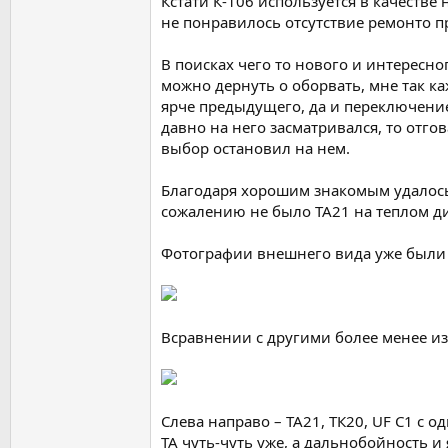
Кстати К-106 используется в качестве
не понравилось отсутствие ремонто п
В поисках чего то нового и интересно
можно дернуть о оборвать, мне так к
ярче предыдущего, да и переключение
давно на него засматривался, то отгов
выбор остановил на нем.
Благодаря хорошим знакомым удалось 
сожалению не было ТА21 на теплом дио
Фотографии внешнего вида уже были
Всравнении с другими более менее 
Слева направо – ТА21, ТК20, UF C1 с 
ТА чуть-чуть уже, а дальнобойность и