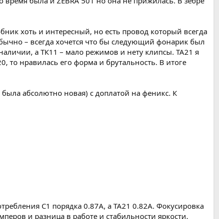
то время была и ZEBRA 501 но она не прижилась. В зебре
обник хоть и интересный, но есть провод который всегда
 обычно – всегда хочется что бы следующий фонарик был
аличии, а ТК11 – мало режимов и нету клипсы. ТА21 я
20, то нравилась его форма и брутальность. В итоге
 была абсолютно новая) с доплатой на феникс. К
требления С1 порядка 0.87А, а ТА21 0.82А. Фокусировка
мперов и разница в работе и стабильности яркости.