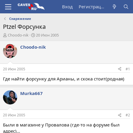
Вход
Регистрация
Снаряжение
Ptzel Форсунка
А
Д
Choodo-nik
20 Июн 2005
в
а
т
т
Choodo-nik
о
а
р
н
т
а
е
ч
20 Июн 2005
#1
м
а
ы
л
Где найти форсунку для Арианы, и скока стоит(родная)
а
Murka667
20 Июн 2005
#2
Были в магазине у Провалова (где-то на форуме был
адрес)…