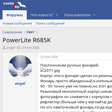
Форумы
Что нового?
Пользователи
Новые сообщения
Поиск сообщений
Снаряжение
Свет
PowerLite R685K
А
Д
angel
23 Ноя 2006
в
а
т
т
23 Ноя 2006
о
а
Поклонникам ручных фонарей.
р
н
т
а
е
ч
Корпус этого фонаря сделан из резины
м
а
Фонарь просто абалденный,я изпользо
angel
ы
л
90 - 95 точно уже не помню,но этот ф
а
Резиновый монолитный корпус,никаки
фотографии он сливается с корпусом 
рефлектор (больше чем у маглайта) да
Но это лампочковый фонарь,тогда еще