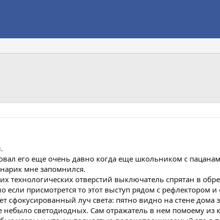
.
вал его еще очень давно когда еще школьником с пацанами 
онарик мне запомнился.
х технологических отверстий выключатель спрятан в обрез
но если присмотрется то этот выступ рядом с рефлектором 
ет сфокусированный луч света: пятно видно на стене дома з
 небыло светодиодных. Сам отражатель в нем помоему из к