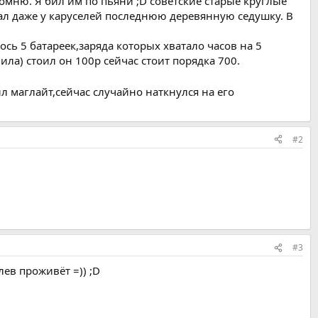
омню. Я бил им по пьяни ;D советские старые круглые
мал даже у каруселей последнюю деревянную седушку. В
ось 5 батареек,заряда которых хватало часов на 5
ила) стоил он 100р сейчас стоит порядка 700.
пил маглайт,сейчас случайно наткнулся на его
#2
#3
лев проживёт =)) ;D