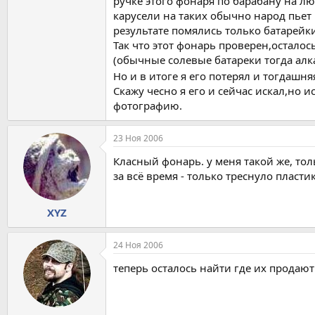
ручке этого фонаря по барабану на л
карусели на таких обычно народ пьет 
результате помялись только батарейк
Так что этот фонарь проверен,осталос
(обычные солевые батареки тогда алка
Но и в итоге я его потерял и тогдашн
Скажу чесно я его и сейчас искал,но и
фотографию.
23 Ноя 2006
Класный фонарь. у меня такой же, то
за всё время - только треснуло пласти
XYZ
24 Ноя 2006
теперь осталось найти где их продают 