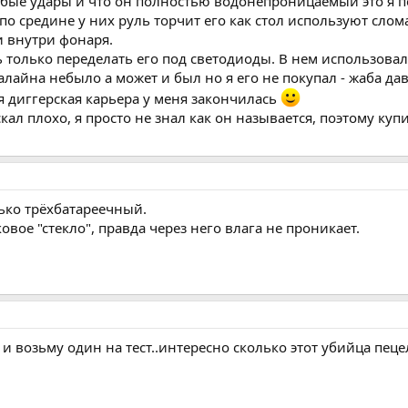
юбые удары и что он полностью водонепроницаемый это я п
по средине у них руль торчит его как стол используют сло
и внутри фонаря.
ь только переделать его под светодиоды. В нем использовал
лайна небыло а может и был но я его не покупал - жаба дав
яя диггерская карьера у меня закончилась
скал плохо, я просто не знал как он называется, поэтому ку
лько трёхбатареечный.
ковое "стекло", правда через него влага не проникает.
и возьму один на тест..интересно сколько этот убийца пеце