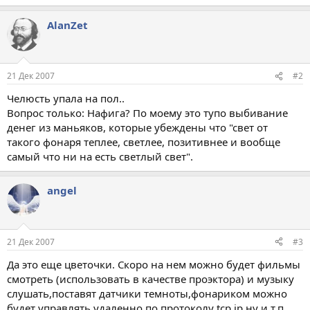
AlanZet
21 Дек 2007
#2
Челюсть упала на пол..
Вопрос только: Нафига? По моему это тупо выбивание
денег из маньяков, которые убеждены что "свет от
такого фонаря теплее, светлее, позитивнее и вообще
самый что ни на есть светлый свет".
angel
21 Дек 2007
#3
Да это еще цветочки. Скоро на нем можно будет фильмы
смотреть (использовать в качестве проэктора) и музыку
слушать,поставят датчики темноты,фонариком можно
будет управлять удаленно по протоколу tcp ip ну и т.п.