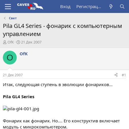
Вход
Регистрация
Свет
Pila GL4 Series - фонарик с компьютерным
управлением
А
Д
OfK
21 Дек 2007
в
а
т
т
OfK
O
о
а
р
н
т
а
е
ч
21 Дек 2007
#1
м
а
ы
л
Итак, следующая ступень в эволюции фонариков...
а
Pila GL4 Series
Фонарик как фонарик. Но.... Его конструктив включает
модуль с микрокомпьютером.