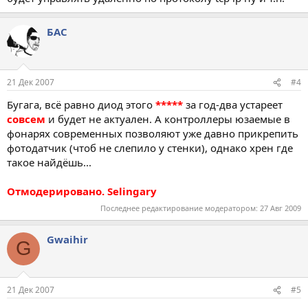
БАС
21 Дек 2007
#4
Бугага, всё равно диод этого
*****
за год-два устареет
совсем
и будет не актуален. А контроллеры юзаемые в
фонарях современных позволяют уже давно прикрепить
фотодатчик (чтоб не слепило у стенки), однако хрен где
такое найдёшь...
Отмодерировано. Selingary
Последнее редактирование модератором:
27 Авг 2009
Gwaihir
G
21 Дек 2007
#5