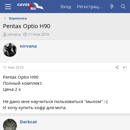
Вход
Регистрация
Барахолка
Pentax Optio H90
А
Д
nirvana
11 Ноя 2010
в
а
т
т
nirvana
о
а
р
н
т
а
е
ч
11 Ноя 2010
#1
м
а
ы
л
Pentax Optio H90
а
Полный комплект.
Цена 2 к
Не дано мне научиться пользоваться "мылом" :-(
И хочу купить кофр для мота.
Darkcat