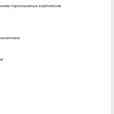
анием горнолыжных комплексов.
ельтаплана
м)