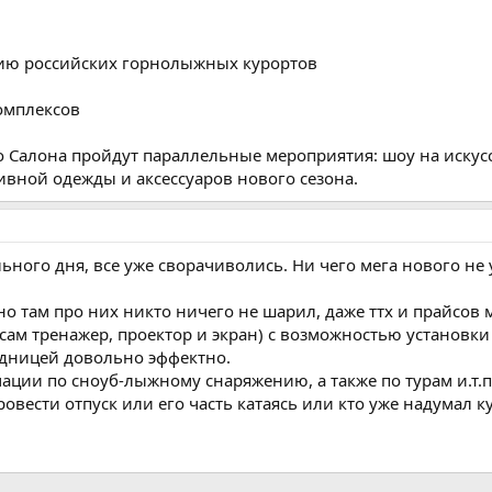
тию российских горнолыжных курортов
омплексов
 Салона пройдут параллельные мероприятия: шоу на искусс
ивной одежды и аксессуаров нового сезона.
ного дня, все уже сворачиволись. Ни чего мега нового не ув
о там про них никто ничего не шарил, даже ттх и прайсов 
ам тренажер, проектор и экран) с возможностью установки 
адницей довольно эффектно.
ации по сноуб-лыжному снаряжению, а также по турам и.т.п
провести отпуск или его часть катаясь или кто уже надумал к