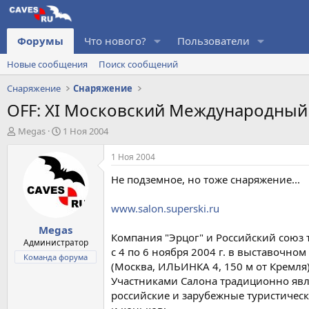
Форумы
Что нового?
Пользователи
Новые сообщения
Поиск сообщений
Снаряжение
Снаряжение
OFF: XI Московский Международны
А
Д
Megas
1 Ноя 2004
в
а
т
т
1 Ноя 2004
о
а
Не подземное, но тоже снаряжение...
р
н
т
а
е
ч
www.salon.superski.ru
м
а
Megas
ы
л
Компания "Эрцог" и Российский союз
а
Администратор
с 4 по 6 ноября 2004 г. в выставочно
Команда форума
(Москва, ИЛЬИНКА 4, 150 м от Кремля)
Участниками Салона традиционно явл
российские и зарубежные туристичес