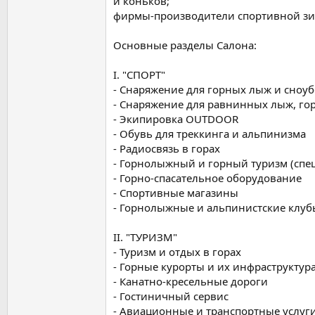
и коньков;
фирмы-производители спортивной зи
Основные разделы Салона:
I. "СПОРТ"
- Снаряжение для горных лыж и сноу
- Снаряжение для равнинных лыж, гор
- Экипировка OUTDOOR
- Обувь для треккинга и альпинизма
- Радиосвязь в горах
- Горнолыжный и горный туризм (спе
- Горно-спасательное оборудование
- Cпортивные магазины
- Горнолыжные и альпинистские клуб
II. "ТУРИЗМ"
- Туризм и отдых в горах
- Горные курорты и их инфраструктур
- Канатно-кресельные дороги
- Гостиничный сервис
- Авиационные и транспортные услуг