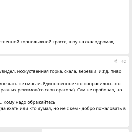
твенной горнолыжной трассе, шоу на скалодромах,
#2
идел, исскуственная горка, скала, веревки, и.т.д. пиво
мне дать не смогли. Единственное что понравилось это
разных режимов(со слов оратора). Сам не пробовал, но
.. Кому надо ображайтесь.
уда ехать или кто думал, но не с кем - добро пожаловать в