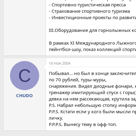
- Спортивно-туристическая пресса
- Страхование спортивного туризма
- Инвестиционные проекты по разви
III.Оборудование для горнолыжных к
В рамках XI Международного Лыжного
пейнтбол-шоу, показ коллекций спорт
16 Ноя 2004
C
Побывал... но был в конце заключитель
по 70 рублей, туры-муры,
снаряжения. Видел диодные фонари, н
тренажер имитирующий спуск с горы(с
CHUDO
девка на нем рассекающая, крутила з
P.S. Набрал небольшую стопку информ
P.P.S. Кстати если у кого были мысли 
личку.
P.P.P.S. Вынесу тему в офф-топ.