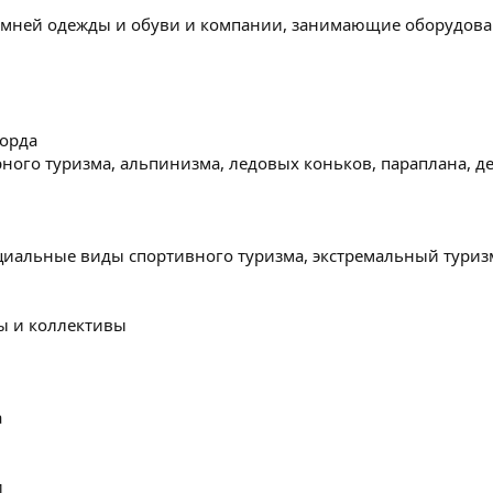
мней одежды и обуви и компании, занимающие оборудов
борда
ного туризма, альпинизма, ледовых коньков, параплана, д
циальные виды спортивного туризма, экстремальный туриз
ы и коллективы
а
и