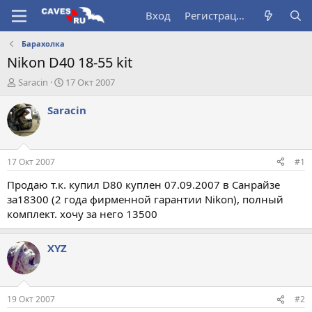
Вход
Регистрация
Барахолка
Nikon D40 18-55 kit
А
Д
Saracin
17 Окт 2007
в
а
т
т
Saracin
о
а
р
н
т
а
е
ч
17 Окт 2007
#1
м
а
ы
л
Продаю т.к. купил D80 куплен 07.09.2007 в Санрайзе
а
за18300 (2 года фирменной гарантии Nikon), полный
комплект. хочу за него 13500
XYZ
19 Окт 2007
#2