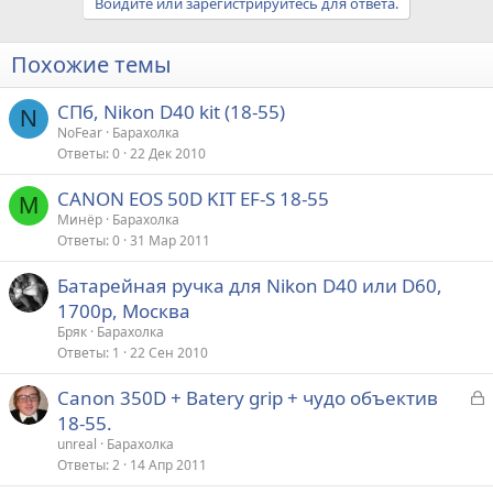
Войдите или зарегистрируйтесь для ответа.
Похожие темы
СПб, Nikon D40 kit (18-55)
N
NoFear
Барахолка
Ответы
0
22 Дек 2010
CANON EOS 50D KIT EF-S 18-55
М
Минёр
Барахолка
Ответы
0
31 Мар 2011
Батарейная ручка для Nikon D40 или D60,
1700р, Москва
Бряк
Барахолка
Ответы
1
22 Сен 2010
З
Canon 350D + Batery grip + чудо объектив
а
18-55.
к
unreal
Барахолка
р
Ответы
2
14 Апр 2011