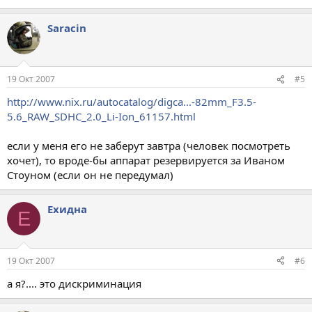
Saracin
19 Окт 2007
#5
http://www.nix.ru/autocatalog/digca...-82mm_F3.5-
5.6_RAW_SDHC_2.0_Li-Ion_61157.html
если у меня его не заберут завтра (человек посмотреть
хочет), то вроде-бы аппарат резервируется за Иваном
Стоуном (если он не передумал)
Ехидна
Е
19 Окт 2007
#6
а я?.... это дискриминация