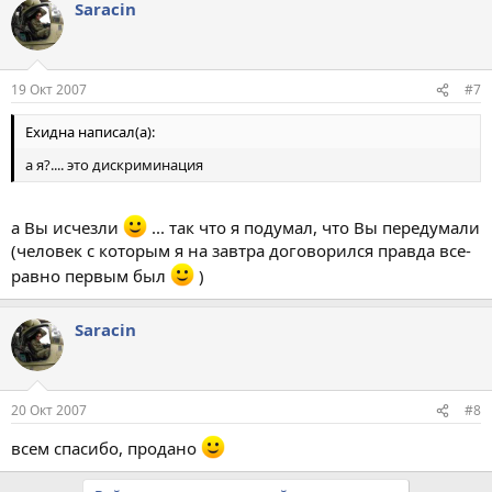
Saracin
19 Окт 2007
#7
Ехидна написал(а):
а я?.... это дискриминация
а Вы исчезли
... так что я подумал, что Вы передумали
(человек с которым я на завтра договорился правда все-
равно первым был
)
Saracin
20 Окт 2007
#8
всем спасибо, продано