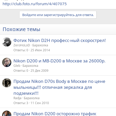
http://club.foto.ru/forum/4/407075
Войдите или зарегистрируйтесь для ответа.
Похожие темы
Фотик Nikon D2H професс-ный скорострел!
ZeroHoLoD
Барахолка
Ответы
0
25 Июн 2014
Nikon D200 и MB-D200 в Москве за 26000р.
Gleb
Барахолка
Ответы
0
25 Дек 2009
Продам Nikon D70s Body в Москве по цене
мыльницы!!! отличная зеркалка для
подземки!!!
Radja
Барахолка
Ответы
3
11 Сен 2010
Продам Nikon D200 осторожно трафик