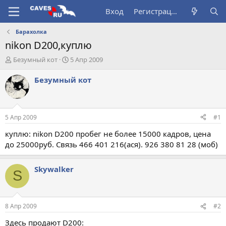
Вход
Регистрация
Барахолка
nikon D200,куплю
А
Д
Безумный кот
5 Апр 2009
в
а
т
т
Безумный кот
о
а
р
н
т
а
е
ч
5 Апр 2009
#1
м
а
ы
л
куплю: nikon D200 пробег не более 15000 кадров, цена
а
до 25000руб. Связь 466 401 216(ася). 926 380 81 28 (моб)
Skywalker
S
8 Апр 2009
#2
Здесь продают D200: