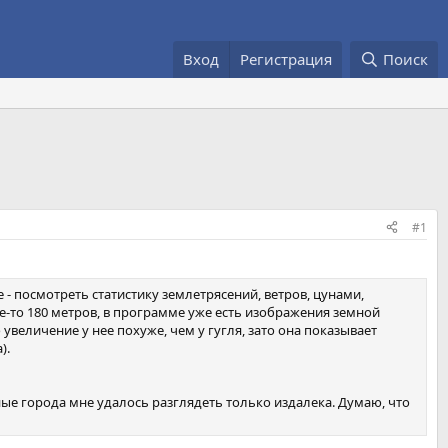
Вход
Регистрация
Поиск
#1
- посмотреть статистику землетрясений, ветров, цунами,
е-то 180 метров, в программе уже есть изображения земной
 увеличение у нее похуже, чем у гугля, зато она показывает
).
ные города мне удалось разглядеть только издалека. Думаю, что