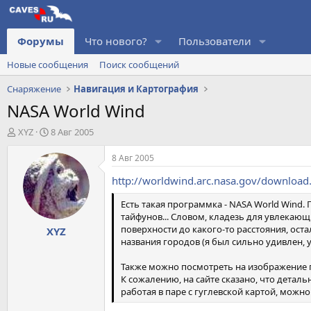
Форумы
Что нового?
Пользователи
Новые сообщения
Поиск сообщений
Снаряжение
Навигация и Картография
NASA World Wind
А
Д
XYZ
8 Авг 2005
в
а
т
т
8 Авг 2005
о
а
http://worldwind.arc.nasa.gov/download
р
н
т
а
Есть такая программка - NASA World Wind.
е
ч
тайфунов... Словом, кладезь для увлекаю
м
а
поверхности до какого-то расстояния, оста
XYZ
ы
л
названия городов (я был сильно удивлен, у
а
Также можно посмотреть на изображение 
К сожалению, на сайте сказано, что детал
работая в паре с гуглевской картой, можн