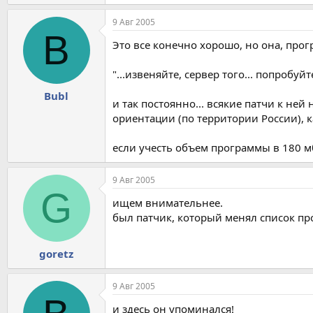
9 Авг 2005
B
Это все конечно хорошо, но она, програ
"...извеняйте, сервер того... попробуйт
Bubl
и так постоянно... всякие патчи к не
ориентации (по территории России), ка
если учесть объем программы в 180 мб
9 Авг 2005
G
ищем внимательнее.
был патчик, который менял список пр
goretz
9 Авг 2005
и здесь он упоминался!