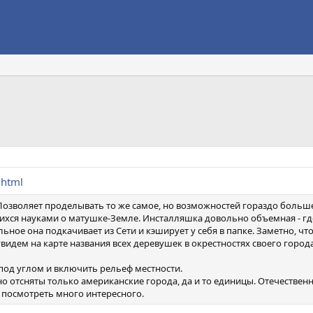
.html
 Позволяет проделывать то же самое, но возможностей гораздо больше 
щихся науками о матушке-Земле. Инсталляшка довольно объемная - гд
льное она подкачивает из Сети и кэширует у себя в папке. Заметно, что
видем на карте названия всех деревушек в окрестностях своего города
под углом и включить рельеф местности.
ьно отсняты только американские города, да и то единицы. Отечествен
о посмотреть много интересного.