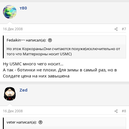
т80
16 Дек 2008
#7
Fedaikin~~ написал(а):
Но этож Коркораны.Они считаются похуже(исключительно от
того что Маттерхорны носит USMC)
Ну USMC много чего носит...
А так - ботинки не плохи. Для зимы в самый раз, но в
Солдате цена на них завышена
Zed
16 Дек 2008
#8
veter написал(а):