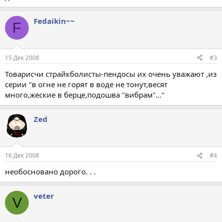
Fedaikin~~
F
15 Дек 2008
#3
Товарисчи страйкболисты-пендосы их очень уважают ,из
серии "в огне не горят в воде не тонут,весят
много,жеские в берце,подошва "вибрам"..."
Zed
16 Дек 2008
#4
необосновано дорого. . .
veter
V