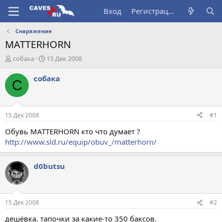
Вход
Регистрация
Снаряжение
MATTERHORN
А
Д
собака
15 Дек 2008
в
а
т
т
собака
С
о
а
р
н
т
а
е
ч
15 Дек 2008
#1
м
а
ы
л
Обувь MATTERHORN кто что думает ?
а
http://www.sld.ru/equip/obuv_/matterhorn/
d0butsu
15 Дек 2008
#2
дешёвка. тапочки за какие-то 350 баксов.