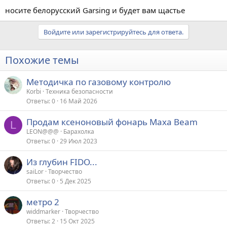
носите белорусский Garsing и будет вам щастье
Войдите или зарегистрируйтесь для ответа.
Похожие темы
Методичка по газовому контролю
Korbi
Техника безопасности
Ответы
0
16 Май 2026
Продам ксеноновый фонарь Maxa Beam
L
LEON@@@
Барахолка
Ответы
0
29 Июл 2023
Из глубин FIDO...
saiLor
Творчество
Ответы
0
5 Дек 2025
метро 2
widdmarker
Творчество
Ответы
2
15 Окт 2025