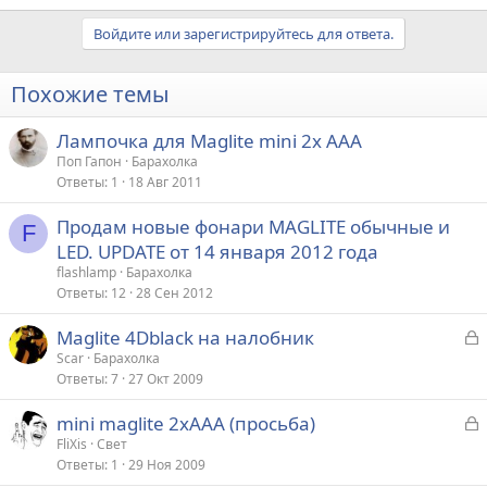
Войдите или зарегистрируйтесь для ответа.
Похожие темы
Лампочка для Maglite mini 2x AAA
Поп Гапон
Барахолка
Ответы
1
18 Авг 2011
Продам новые фонари MAGLITE обычные и
F
LED. UPDATE от 14 января 2012 года
flashlamp
Барахолка
Ответы
12
28 Сен 2012
З
Maglite 4Dblack на налобник
а
Scar
Барахолка
Ответы
7
27 Окт 2009
к
р
З
mini maglite 2хААА (просьба)
а
FliXis
Свет
т
Ответы
1
29 Ноя 2009
к
а