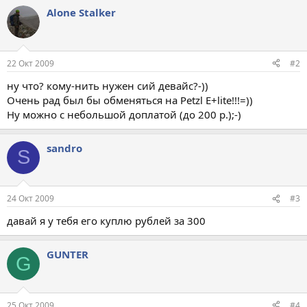
Alone Stalker
22 Окт 2009
#2
ну что? кому-нить нужен сий девайс?-))
Очень рад был бы обменяться на Petzl E+lite!!!=))
Ну можно с небольшой доплатой (до 200 р.);-)
sandro
S
24 Окт 2009
#3
давай я у тебя его куплю рублей за 300
GUNTER
G
25 Окт 2009
#4