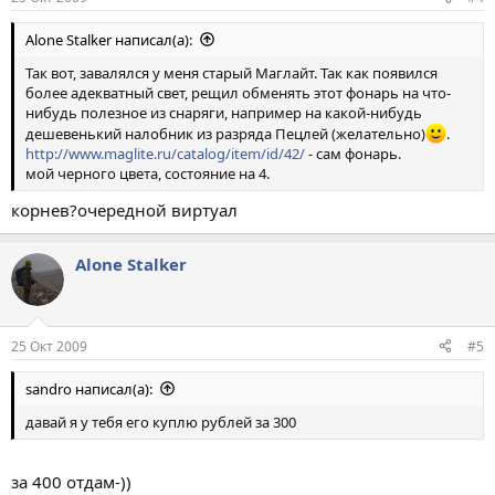
Alone Stalker написал(а):
Так вот, завалялся у меня старый Маглайт. Так как появился
более адекватный свет, рещил обменять этот фонарь на что-
нибудь полезное из снаряги, например на какой-нибудь
дешевенький налобник из разряда Пецлей (желательно)
.
http://www.maglite.ru/catalog/item/id/42/
- сам фонарь.
мой черного цвета, состояние на 4.
корнев?очередной виртуал
Alone Stalker
25 Окт 2009
#5
sandro написал(а):
давай я у тебя его куплю рублей за 300
за 400 отдам-))