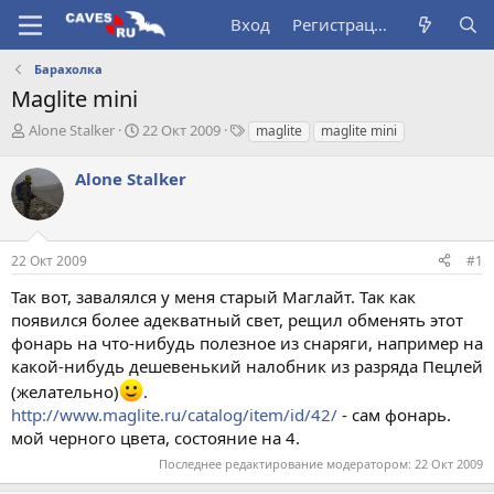
Вход
Регистрация
Барахолка
Maglite mini
А
Д
Т
Alone Stalker
22 Окт 2009
maglite
maglite mini
в
а
е
т
т
г
Alone Stalker
о
а
и
р
н
т
а
е
ч
22 Окт 2009
#1
м
а
ы
л
Так вот, завалялся у меня старый Маглайт. Так как
а
появился более адекватный свет, рещил обменять этот
фонарь на что-нибудь полезное из снаряги, например на
какой-нибудь дешевенький налобник из разряда Пецлей
(желательно)
.
http://www.maglite.ru/catalog/item/id/42/
- сам фонарь.
мой черного цвета, состояние на 4.
Последнее редактирование модератором:
22 Окт 2009