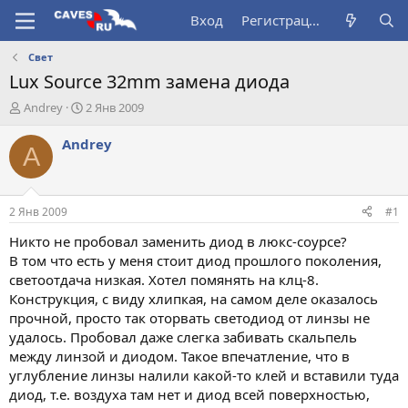
Вход
Регистрация
Свет
Lux Source 32mm замена диода
А
Д
Andrey
2 Янв 2009
в
а
т
т
Andrey
A
о
а
р
н
т
а
е
ч
2 Янв 2009
#1
м
а
ы
л
Никто не пробовал заменить диод в люкс-соурсе?
а
В том что есть у меня стоит диод прошлого поколения,
светоотдача низкая. Хотел помянять на клц-8.
Конструкция, с виду хлипкая, на самом деле оказалось
прочной, просто так оторвать светодиод от линзы не
удалось. Пробовал даже слегка забивать скальпель
между линзой и диодом. Такое впечатление, что в
углубление линзы налили какой-то клей и вставили туда
диод, т.е. воздуха там нет и диод всей поверхностью,