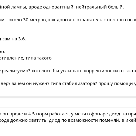
ейной лампы, вроде одноваттный, нейтральный белый.
 - около 30 метров, как допсвет. отражатель с ночного поз
 сам на 3.6.
фо.
отивление, типа такого
 реализуемо? хотелось бы услышать корректировки от знато
йвер? зачем он нужен? типа стабилизатора? прошу помощи у
а он вроде и 4.5 норм работает, у меня в фонаре диод на пр
оде должно хватить, диод по возможности поменяй, в икейск