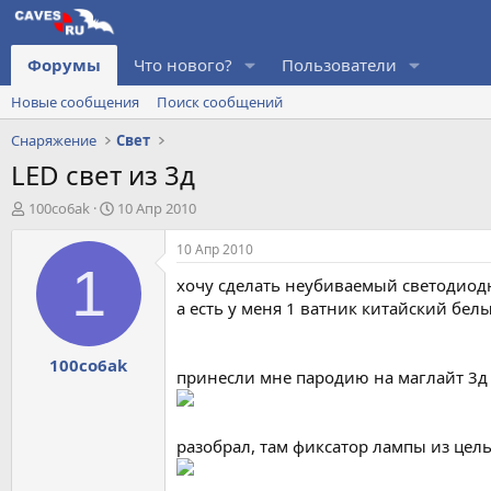
Форумы
Что нового?
Пользователи
Новые сообщения
Поиск сообщений
Снаряжение
Свет
LED свет из 3д
А
Д
100co6ak
10 Апр 2010
в
а
т
т
10 Апр 2010
о
а
1
хочу сделать неубиваемый светодиодны
р
н
т
а
а есть у меня 1 ватник китайский белы
е
ч
м
а
100co6ak
ы
л
принесли мне пародию на маглайт 3д 
а
разобрал, там фиксатор лампы из цел