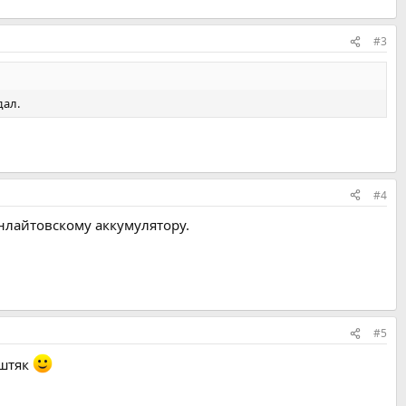
#3
дал.
#4
онлайтовскому аккумулятору.
#5
иштяк