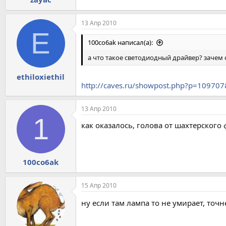
13 Апр 2010
E
100co6ak написал(а):
а что такое светодиодный драйвер? зачем 
ethiloxiethil
http://caves.ru/showpost.php?p=10970
13 Апр 2010
1
как оказалось, голова от шахтерского
100co6ak
15 Апр 2010
ну если там лампа то не умирает, точ