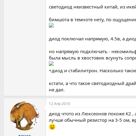
светодиод неизвестный китай, из ик
бимшота в темноте нету, по ощущениям
диод поключал напрямую, 4.5в, а диод
но напрямую подключать - некомиль
была мысль в хвостовик всунуть сопр
+диод и стабилитрон. Насколько такое
кстати, а что такое светодиодный дра
не дал.
12 Апр 2010
диод чтото из Люксеонов похоже К2 , 
лучше обычный резистор на 3-5 ом, вр
zayac