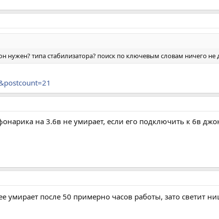
он нужен? типа стабилизатора? поиск по ключевым словам ничего не 
7&postcount=21
 фонарика на 3.6в не умирает, если его подключить к 6в дж
нее умирает после 50 примерно часов работы, зато светит н