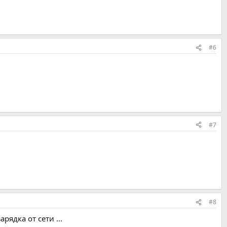
#6
#7
#8
рядка от сети ...