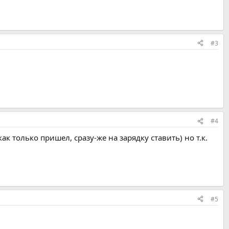
#3
#4
к только пришел, сразу-же на зарядку ставить) но т.к.
#5