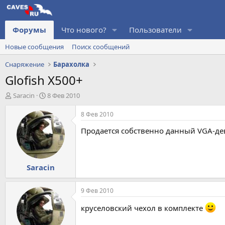
Форумы
Что нового?
Пользователи
Новые сообщения
Поиск сообщений
Снаряжение
Барахолка
Glofish X500+
А
Д
Saracin
8 Фев 2010
в
а
т
т
8 Фев 2010
о
а
Продается собственно данный VGA-дева
р
н
т
а
е
ч
м
а
Saracin
ы
л
а
9 Фев 2010
круселовский чехол в комплекте