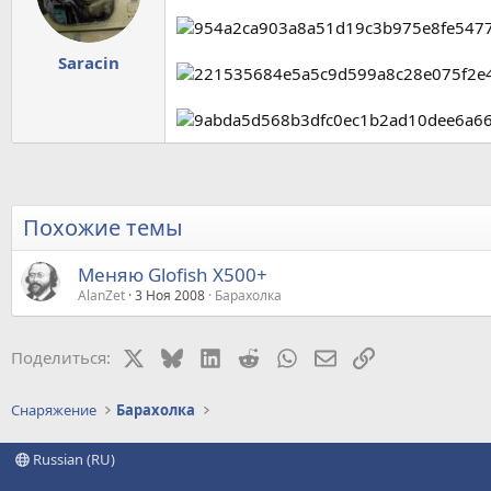
Saracin
Похожие темы
Меняю Glofish X500+
AlanZet
3 Ноя 2008
Барахолка
X
Bluesky
LinkedIn
Reddit
WhatsApp
Электронная почт
Ссылка
Поделиться:
Снаряжение
Барахолка
Russian (RU)