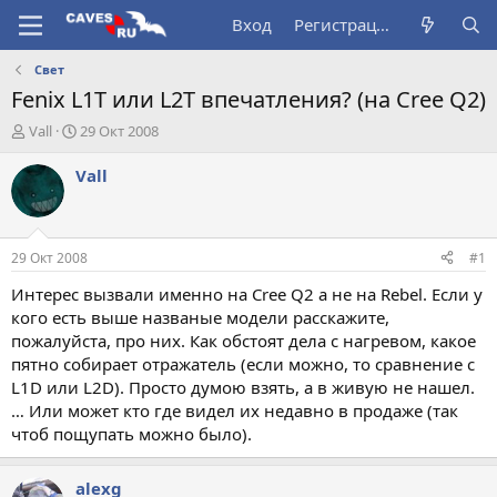
Вход
Регистрация
Свет
Fenix L1T или L2T впечатления? (на Cree Q2)
А
Д
Vall
29 Окт 2008
в
а
т
т
Vall
о
а
р
н
т
а
е
ч
29 Окт 2008
#1
м
а
ы
л
Интерес вызвали именно на Cree Q2 а не на Rebel. Если у
а
кого есть выше названые модели расскажите,
пожалуйста, про них. Как обстоят дела с нагревом, какое
пятно собирает отражатель (если можно, то сравнение с
L1D или L2D). Просто думою взять, а в живую не нашел.
… Или может кто где видел их недавно в продаже (так
чтоб пощупать можно было).
alexg