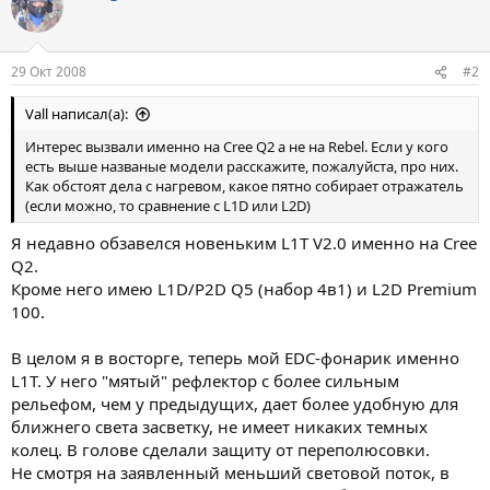
29 Окт 2008
#2
Vall написал(а):
Интерес вызвали именно на Cree Q2 а не на Rebel. Если у кого
есть выше названые модели расскажите, пожалуйста, про них.
Как обстоят дела с нагревом, какое пятно собирает отражатель
(если можно, то сравнение с L1D или L2D)
Я недавно обзавелся новеньким L1T V2.0 именно на Cree
Q2.
Кроме него имею L1D/P2D Q5 (набор 4в1) и L2D Premium
100.
В целом я в восторге, теперь мой EDC-фонарик именно
L1T. У него "мятый" рефлектор с более сильным
рельефом, чем у предыдущих, дает более удобную для
ближнего света засветку, не имеет никаких темных
колец. В голове сделали защиту от переполюсовки.
Не смотря на заявленный меньший световой поток, в