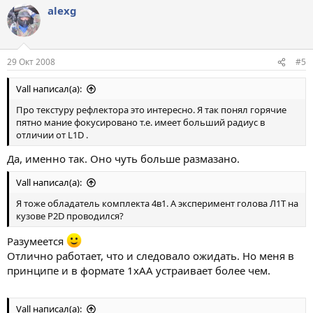
alexg
29 Окт 2008
#5
Vall написал(а):
Про текстуру рефлектора это интересно. Я так понял горячие
пятно мание фокусировано т.е. имеет больший радиус в
отличии от L1D .
Да, именно так. Оно чуть больше размазано.
Vall написал(а):
Я тоже обладатель комплекта 4в1. А эксперимент голова Л1Т на
кузове P2D проводился?
Разумеется
Отлично работает, что и следовало ожидать. Но меня в
принципе и в формате 1хAA устраивает более чем.
Vall написал(а):