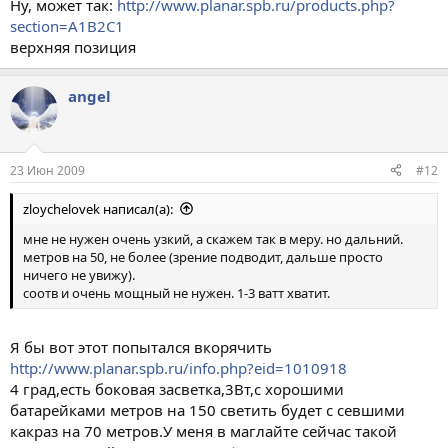
Ну, может так:
http://www.planar.spb.ru/products.php?
section=A1B2C1
верхняя позиция
angel
23 Июн 2009
#12
zloychelovek написал(а):
мне не нужен очень узкий, а скажем так в меру. но дальний.
метров на 50, не более (зрение подводит, дальше просто
ничего не увижу).
соотв и очень мощный не нужен. 1-3 ватт хватит.
Я бы вот этот попытался вкорячить
http://www.planar.spb.ru/info.php?eid=1010918
4 град,есть боковая засветка,3Вт,с хорошими
батарейками метров на 150 светить будет с севшими
какраз на 70 метров.У меня в маглайте сейчас такой