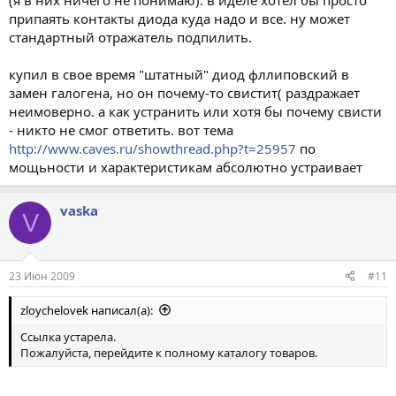
(я в них ничего не понимаю). в иделе хотел бы просто
припаять контакты диода куда надо и все. ну может
стандартный отражатель подпилить.
купил в свое время "штатный" диод фллиповский в
замен галогена, но он почему-то свистит( раздражает
неимоверно. а как устранить или хотя бы почему свисти
- никто не смог ответить. вот тема
http://www.caves.ru/showthread.php?t=25957
по
мощьности и характеристикам абсолютно устраивает
vaska
V
23 Июн 2009
#11
zloychelovek написал(а):
Ссылка устарела.
Пожалуйста, перейдите к полному каталогу товаров.