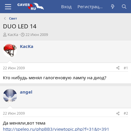
Вход
Регистрация
Свет
DUO LED 14
А
Д
KacKa
22 Июн 2009
в
а
т
т
KacKa
о
а
р
н
т
а
е
ч
22 Июн 2009
#1
м
а
ы
л
Кто нибудь менял галогеновую лампу на диод?
а
angel
22 Июн 2009
#2
Да меняли,вот тема
http://speleo.ru/phpBB3/viewtopic.php?f=31&t=391