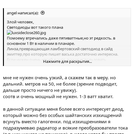
angel написал(а):
Злой человек,
Светодиоды вот такого плана
Помоему втречались даже пятиваттные,но эт редкость. в
основном 1 Вт в наличии в планаре.
Линза,превращающая ламбертовский светодиод в сайд
эмиттер,про которую пишет васька достаточно интересна.
Если нужен очень узкий луч то лучше использовать
Нажмите для раскрытия...
зеркальные коллиматоры carclo это очень интересная штука,я
видел ее в действии на прошлой фонаревке.
мне не нужен очень узкий, а скажем так в меру. но
дальний. метров на 50, не более (зрение подводит,
дальше просто ничего не увижу).
соотв и очень мощный не нужен. 1-3 ватт хватит.
в данной ситуации меня более всего интересует диод,
который можно без особых шайтанских изхищрений
всунуть вместо галогенки. под изхищрениями я
подразумеваю радиатор и всякие преобразователи тока