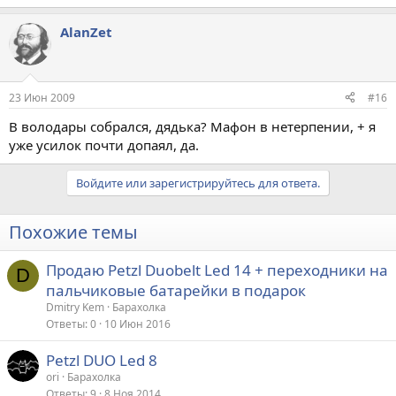
AlanZet
23 Июн 2009
#16
В володары собрался, дядька? Мафон в нетерпении, + я
уже усилок почти допаял, да.
Войдите или зарегистрируйтесь для ответа.
Похожие темы
Продаю Petzl Duobelt Led 14 + переходники на
D
пальчиковые батарейки в подарок
Dmitry Kem
Барахолка
Ответы
0
10 Июн 2016
Petzl DUO Led 8
ori
Барахолка
Ответы
9
8 Ноя 2014