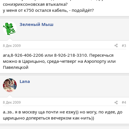
сониэриксоновская втыкалка?
у меня от к750 остался кабель, - подойдёт?
Зеленый Мыш
8 Дек 2009
#3
ага,8-926-406-2206 или 8-926-218-3310. Пересечься
можно в Царицыно, среда-четверг на Аэропорту или
Павелецкой
Lana
8 Дек 2009
#4
а..ээ.. я в москву ща почти не езжу)) но могу, по идее, до
царицыно допереться вечерком как-нить))