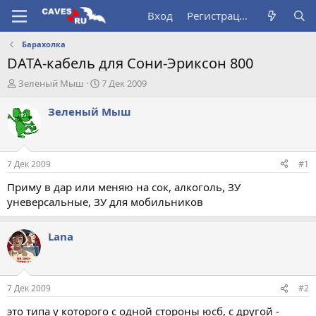
Вход
Регистрация
Барахолка
DATA-кабель для Сони-Эриксон 800
А
Д
Зеленый Мыш
7 Дек 2009
в
а
т
т
Зеленый Мыш
о
а
р
н
т
а
е
ч
7 Дек 2009
#1
м
а
ы
л
Приму в дар или меняю на сок, алкоголь, ЗУ
а
уневерсальные, ЗУ для мобильников
Lana
7 Дек 2009
#2
это типа у которого с одной стороны юсб, с другой -