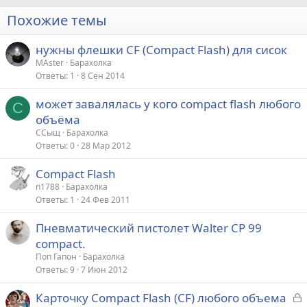
Похожие темы
нужны флешки CF (Compact Flash) для сисок
МАster
Барахолка
Ответы
1
8 Сен 2014
может завалялась у кого compact flash любого
С
объёма
ССыщ
Барахолка
Ответы
0
28 Мар 2012
Compact Flash
n1788
Барахолка
Ответы
1
24 Фев 2011
Пневматический пистолет Walter CP 99
compact.
Поп Гапон
Барахолка
Ответы
9
7 Июн 2012
З
Карточку Compact Flash (CF) любого объема