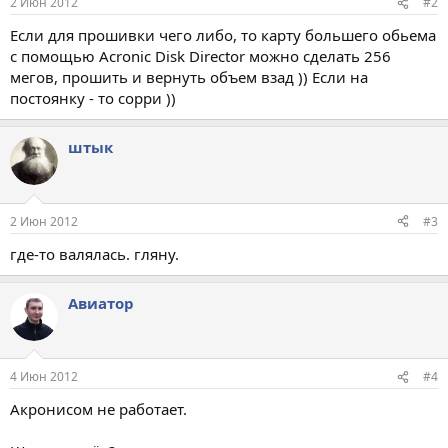
2 Июн 2012
#2
Если для прошивки чего либо, то карту большего обьема
с помощью Acronic Disk Director можно сделать 256
мегов, прошить и вернуть объем взад )) Если на
постоянку - то сорри ))
штык
2 Июн 2012
#3
где-то валялась. гляну.
Авиатор
4 Июн 2012
#4
Акронисом не работает.