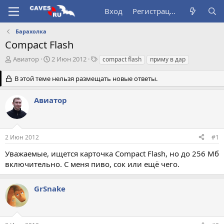
Вход
Регистрация
Барахолка
Compact Flash
А
Д
Т
Авиатор
2 Июн 2012
compact flash
приму в дар
в
а
е
т
т
г
В этой теме нельзя размещать новые ответы.
о
а
и
р
н
Авиатор
т
а
е
ч
м
а
ы
л
2 Июн 2012
#1
а
Уважаемые, ищется карточка Compact Flash, но до 256 Мб
включительно. С меня пиво, сок или ещё чего.
GrSnake