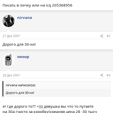
Писать в личку или на icq 205368956
nirvana
27 Дек 2007
#2
Дорого для 30-ки!
swoop
28 Дек 2007
#3
nirvana написал(а):
Дорого для 30-ки!
эт где дорого то?? =))) девушка вы что то путаете
на 30д (чисто за коробку)средняя цена 28 -30 тысч