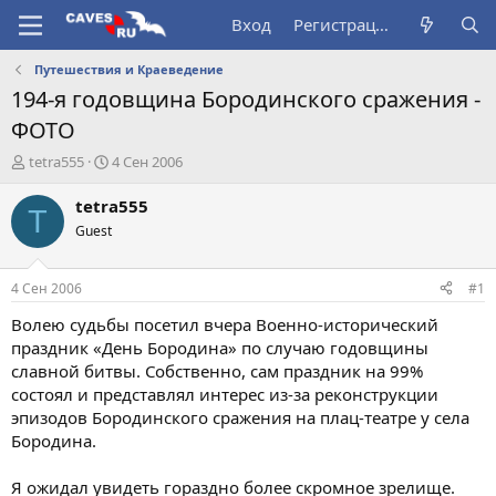
Вход
Регистрация
Путешествия и Краеведение
194-я годовщина Бородинского сражения -
ФОТО
А
Д
tetra555
4 Сен 2006
в
а
т
т
tetra555
T
о
а
Guest
р
н
т
а
е
ч
4 Сен 2006
#1
м
а
ы
л
Волею судьбы посетил вчера Военно-исторический
а
праздник «День Бородина» по случаю годовщины
славной битвы. Собственно, сам праздник на 99%
состоял и представлял интерес из-за реконструкции
эпизодов Бородинского сражения на плац-театре у села
Бородина.
Я ожидал увидеть гораздно более скромное зрелище.