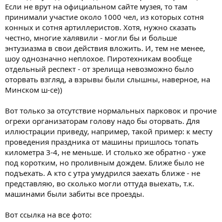
Если не врут на официальном сайте музея, то там
принимали участие около 1000 чел, из которых сотня
конных и сотня артиллеристов. Хотя, нужно сказать
честно, многие халявили - могли бы и больше
энтузиазма в свои действия вложить. И, тем не менее,
шоу однозначно неплохое. Пиротехникам вообще
отдельный респект - от зрелища невозможно было
оторвать взгляд, а взрывы были слышны, наверное, на
Минском ш-се))
Вот только за отсутствие нормальных парковок и прочие
огрехи организаторам голову надо бы оторвать. Для
иллюстрации приведу, например, такой пример: к месту
проведения праздника от машины пришлось топать
километра 3-4, не меньше. И столько же обратно - уже
под коротким, но проливным дождем. Ближе было не
подъехать. А кто с утра умудрился заехать ближе - не
представляю, во сколько могли оттуда выехать, т.к.
машинами были забиты все проезды.
Вот ссылка на все фото: