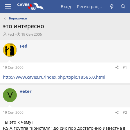
Вход
Регистрация
Барахолка
это интересно
А
Д
Fed
19 Сен 2006
в
а
т
т
Fed
о
а
р
н
т
а
е
ч
19 Сен 2006
#1
м
а
ы
л
http://www.caves.ru/index.php/topic,18585.0.html
а
veter
V
19 Сен 2006
#2
Ты это к чему?
P.S.А группа "кристалл" до сих пор достаточно известна в