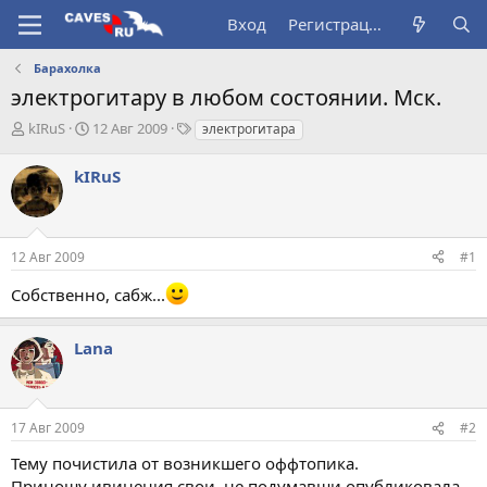
Вход
Регистрация
Барахолка
электрогитару в любом состоянии. Мск.
А
Д
Т
kIRuS
12 Авг 2009
электрогитара
в
а
е
т
т
г
kIRuS
о
а
и
р
н
т
а
е
ч
12 Авг 2009
#1
м
а
ы
л
Собственно, сабж...
а
Lana
17 Авг 2009
#2
Тему почистила от возникшего оффтопика.
Приношу ивинения свои, не подумавши опубликовала